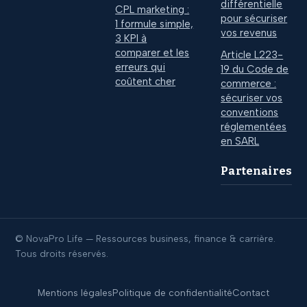
différentielle
CPL marketing :
pour sécuriser
1 formule simple,
vos revenus
3 KPI à
comparer et les
Article L223-
erreurs qui
19 du Code de
coûtent cher
commerce :
sécuriser vos
conventions
réglementées
en SARL
Partenaires
© NovaPro Life — Ressources business, finance & carrière.
Tous droits réservés.
Mentions légales
Politique de confidentialité
Contact