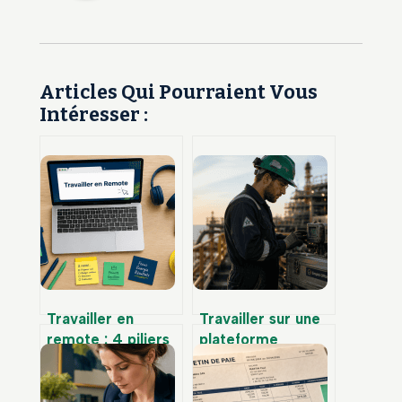
Articles Qui Pourraient Vous
Intéresser :
Travailler en
Travailler sur une
remote : 4 piliers
plateforme
pour réussir sa
pétrolière à
transition vers une
l’étranger :
liberté
eldorado financier