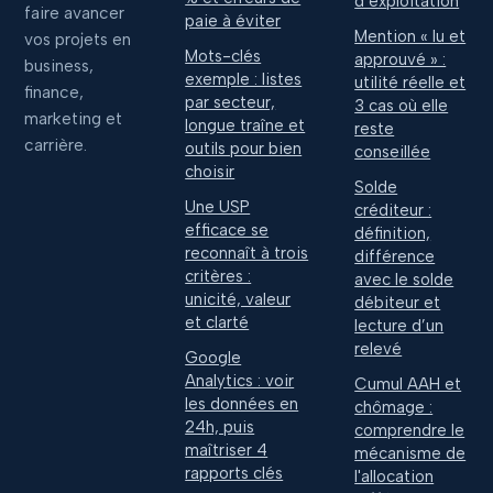
d’exploitation
faire avancer
paie à éviter
Mention « lu et
vos projets en
Mots-clés
approuvé » :
business,
exemple : listes
utilité réelle et
finance,
par secteur,
3 cas où elle
marketing et
longue traîne et
reste
carrière.
outils pour bien
conseillée
choisir
Solde
Une USP
créditeur :
efficace se
définition,
reconnaît à trois
différence
critères :
avec le solde
unicité, valeur
débiteur et
et clarté
lecture d’un
relevé
Google
Analytics : voir
Cumul AAH et
les données en
chômage :
24h, puis
comprendre le
maîtriser 4
mécanisme de
rapports clés
l'allocation