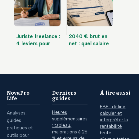
géographique
ou sacrifice
totale
personnel ?
Juriste freelance :
2040 € brut en
4 leviers pour
net : quel salaire
sécuriser votre
percevrez-vous
activité sans les
réellement chaque
honoraires d’un
mois ?
cabinet
NovaPro
Derniers
À lire aussi
Life
guides
EBE : définir,
Heures
Analyses,
calculer et
supplémentaires
interpréter la
guides
: tableau,
rentabilité
pratiques et
majorations à 25
brute
outils pour
% et erreurs de