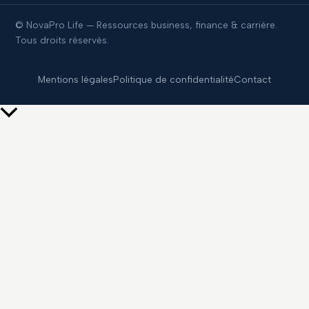
© NovaPro Life — Ressources business, finance & carrière.
Tous droits réservés.
Mentions légales
Politique de confidentialité
Contact
Retour
en
haut