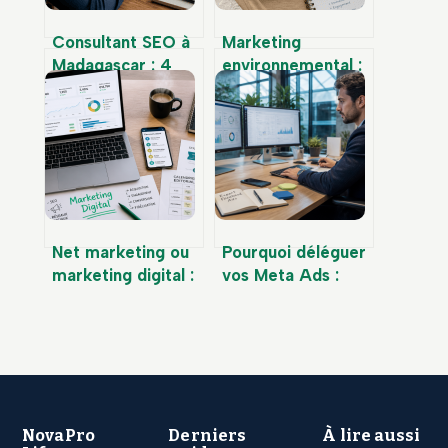
Consultant SEO à
Marketing
Madagascar : 4
environnemental :
leviers
4 leviers pour
stratégiques pour
convertir votre
propulser votre
bilan carbone en
site en première
performance
page Google
commerciale
Net marketing ou
Pourquoi déléguer
marketing digital :
vos Meta Ads :
simple évolution
rentabilité,
sémantique ou
scalabilité et
révolution
maîtrise technique
stratégique ?
NovaPro
Derniers
À lire aussi