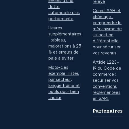
leviers d’une
relevé
flotte
Cumul AAH et
automobile plus
chômage :
performante
comprendre le
Heures
mécanisme de
supplémentaires
l'allocation
: tableau,
différentielle
majorations à 25
pour sécuriser
% et erreurs de
vos revenus
paie à éviter
Article L223-
Mots-clés
19 du Code de
exemple : listes
commerce :
par secteur,
sécuriser vos
longue traîne et
conventions
outils pour bien
réglementées
choisir
en SARL
Partenaires