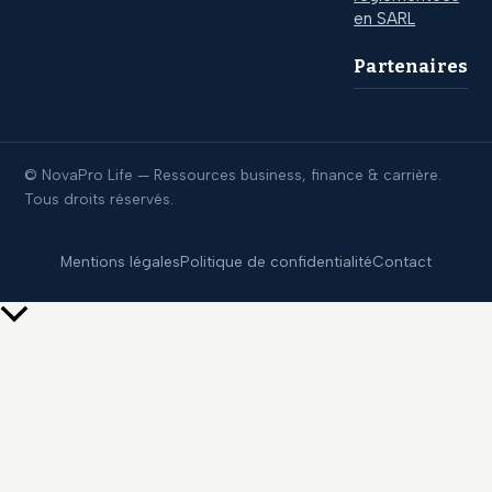
en SARL
Partenaires
© NovaPro Life — Ressources business, finance & carrière.
Tous droits réservés.
Mentions légales
Politique de confidentialité
Contact
Retour
en
haut