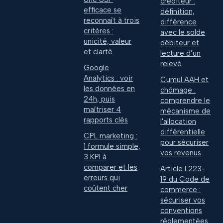
créditeur :
efficace se
définition,
reconnaît à trois
différence
critères :
avec le solde
unicité, valeur
débiteur et
et clarté
lecture d’un
relevé
Google
Analytics : voir
Cumul AAH et
les données en
chômage :
24h, puis
comprendre le
maîtriser 4
mécanisme de
rapports clés
l'allocation
différentielle
CPL marketing :
pour sécuriser
1 formule simple,
vos revenus
3 KPI à
comparer et les
Article L223-
erreurs qui
19 du Code de
coûtent cher
commerce :
sécuriser vos
conventions
réglementées