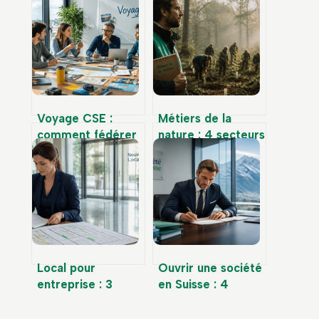
Voyage CSE :
Métiers de la
comment fédérer
nature : 4 secteurs
vos équipes tout
qui recrutent pour
en maîtrisant
donner du sens à
votre budget
votre carrière
Local pour
Ouvrir une société
entreprise : 3
en Suisse : 4
erreurs juridiques
étapes clés et
qui menacent la
capital social