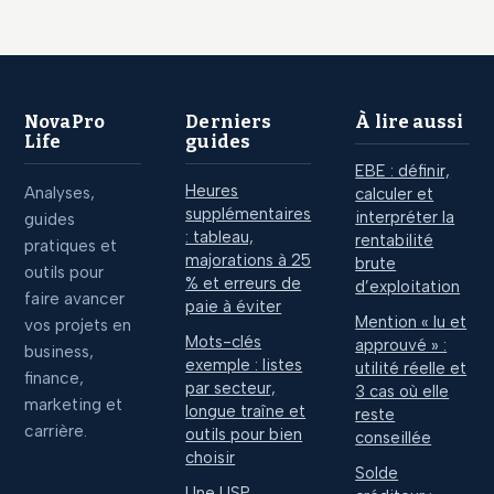
pérennité de votre
requis pour réussir
activité
NovaPro
Derniers
À lire aussi
Life
guides
EBE : définir,
Heures
Analyses,
calculer et
supplémentaires
interpréter la
guides
: tableau,
rentabilité
pratiques et
majorations à 25
brute
outils pour
% et erreurs de
d’exploitation
faire avancer
paie à éviter
Mention « lu et
vos projets en
Mots-clés
approuvé » :
business,
exemple : listes
utilité réelle et
finance,
par secteur,
3 cas où elle
marketing et
longue traîne et
reste
carrière.
outils pour bien
conseillée
choisir
Solde
Une USP