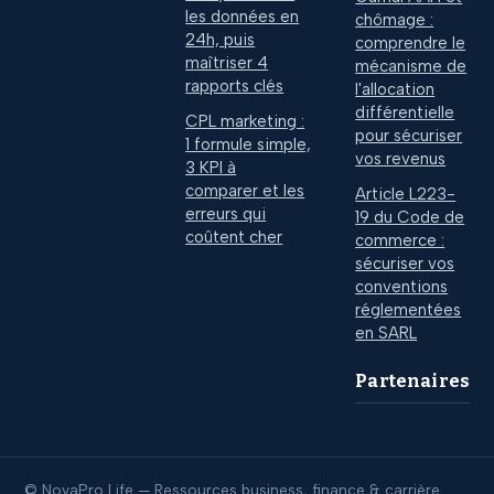
les données en
chômage :
24h, puis
comprendre le
maîtriser 4
mécanisme de
rapports clés
l'allocation
différentielle
CPL marketing :
pour sécuriser
1 formule simple,
vos revenus
3 KPI à
comparer et les
Article L223-
erreurs qui
19 du Code de
coûtent cher
commerce :
sécuriser vos
conventions
réglementées
en SARL
Partenaires
© NovaPro Life — Ressources business, finance & carrière.