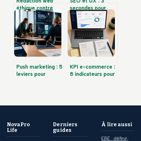
Rédaction web
SEO et UX : 3
éthique contre
secondes pour
marketing agressif
convaincre et 4
: vendre sans
piliers pour
manipuler est-il
dominer les
possible ?
résultats
Push marketing : 5
KPI e-commerce :
leviers pour
8 indicateurs pour
générer des
piloter votre
ventes immédiates
rentabilité sans
sans dépendre du
vous noyer dans
SEO
les chiffres
NovaPro
Derniers
À lire aussi
Life
guides
EBE : définir,