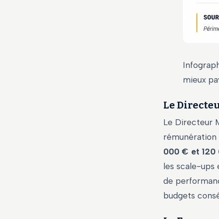
Infograph
mieux pa
Le Directe
Le Directeur M
rémunération v
000 € et 120 
les scale-ups
de performance
budgets conséq