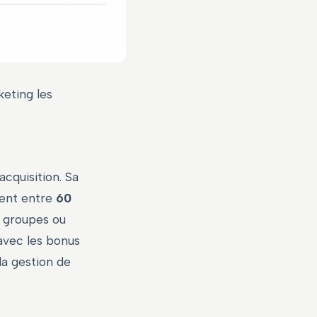
keting les
cquisition. Sa
ment entre
60
s groupes ou
avec les bonus
la gestion de