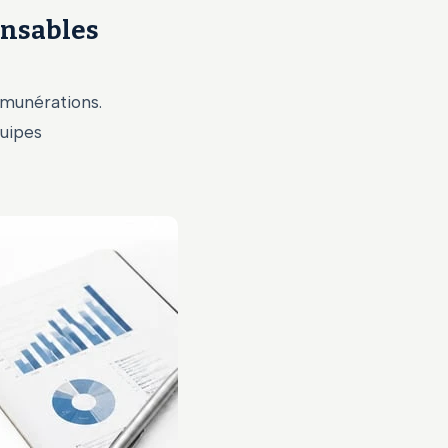
onsables
émunérations.
quipes