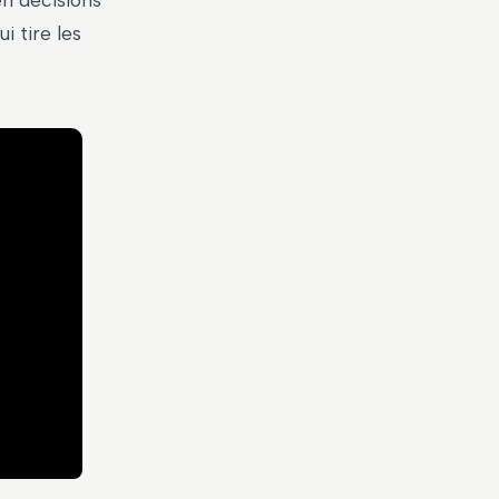
en décisions
i tire les