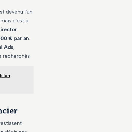
st devenu l’un
 mais c’est à
irector
000 € par an
.
al Ads
,
s recherchés.
bilan
ncier
estissent