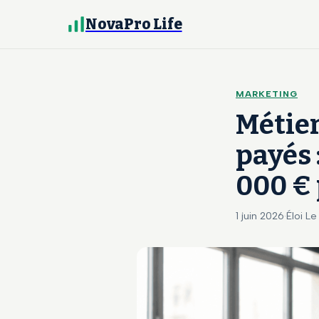
NovaPro Life
MARKETING
Métier
payés 
000 € 
1 juin 2026
·
Éloi Le