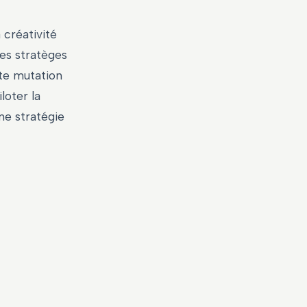
 créativité
des stratèges
te mutation
loter la
une stratégie