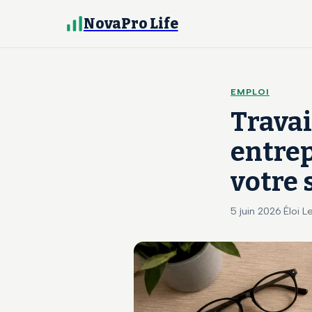
NovaPro Life
EMPLOI
Travai
entrep
votre 
5 juin 2026
·
Éloi L