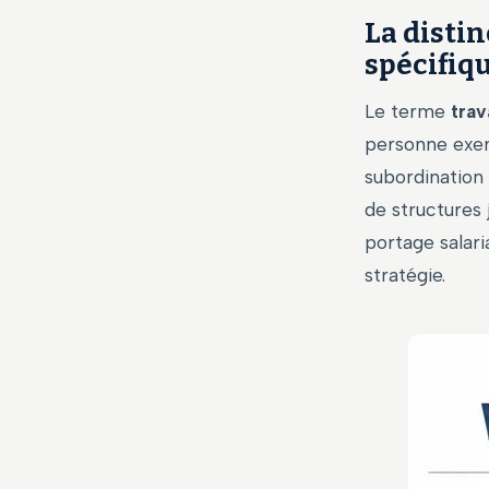
La disti
spécifiq
Le terme
trav
personne exer
subordination
de structures j
portage salari
stratégie.