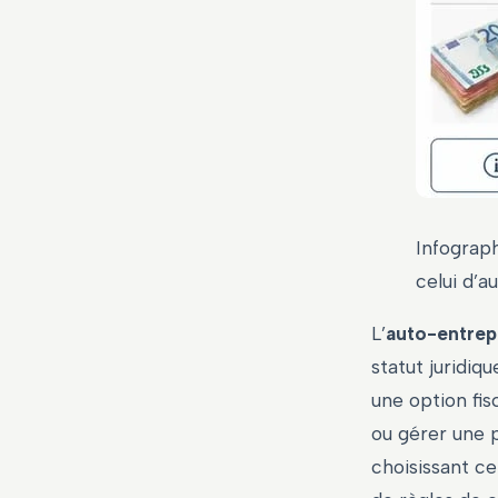
Infograph
celui d’a
L’
auto-entrep
statut juridiqu
une option fis
ou gérer une 
choisissant ce