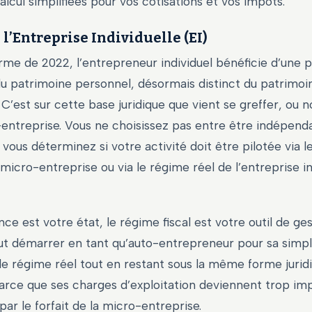
alcul simplifiées pour vos cotisations et vos impôts.
 l’Entreprise Individuelle (EI)
rme de 2022, l’entrepreneur individuel bénéficie d’une 
u patrimoine personnel, désormais distinct du patrimoi
 C’est sur cette base juridique que vient se greffer, ou n
-entreprise. Vous ne choisissez pas entre être indépend
vous déterminez si votre activité doit être pilotée via 
a micro-entreprise ou via le régime réel de l’entreprise in
nce est votre état, le régime fiscal est votre outil de ge
ut démarrer en tant qu’auto-entrepreneur pour sa simpli
le régime réel tout en restant sous la même forme jurid
rce que ses charges d’exploitation deviennent trop im
par le forfait de la micro-entreprise.