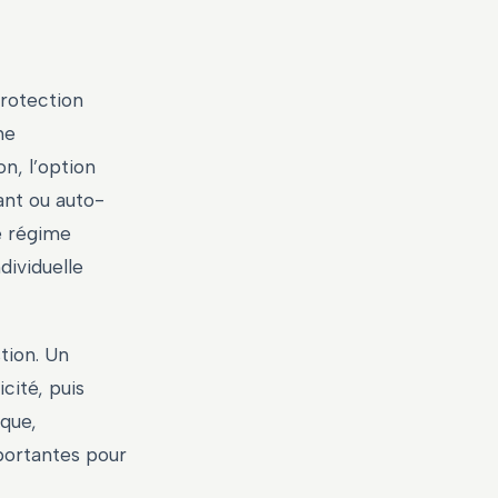
protection
ne
on, l’option
ant ou auto-
le régime
dividuelle
stion. Un
cité, puis
ique,
portantes pour