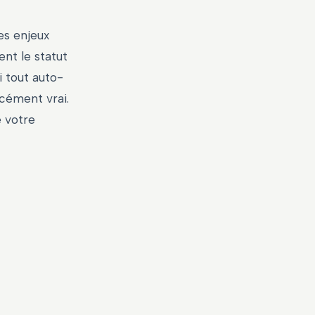
es enjeux
nt le statut
i tout auto-
rcément vrai.
e votre