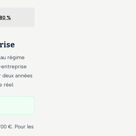
 80 %
prise
 au régime
o-entreprise
ur deux années
 réel.
700 €. Pour les