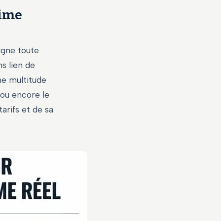
gime
igne toute
s lien de
ne multitude
, ou encore le
arifs et de sa