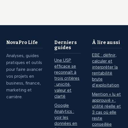
calculer votre
documents
indexation après la
officiels pour
fin du bouclier ?
prouver vos
revenus sans fiche
de paie
NovaPro Life
Derniers
À lire aussi
guides
EBE : définir,
Analyses, guides
Une USP
calculer et
pratiques et outils
efficace se
interpréter la
pour faire avancer
reconnaît à
rentabilité
vos projets en
trois critères
brute
business, finance,
: unicité,
d’exploitation
marketing et
valeur et
Mention « lu et
clarté
carrière.
approuvé » :
Google
utilité réelle et
Analytics :
3 cas où elle
voir les
reste
données en
conseillée