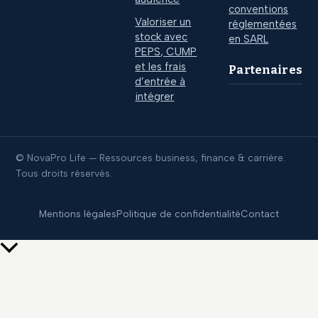
conventions
Valoriser un
réglementées
stock avec
en SARL
PEPS, CUMP
et les frais
Partenaires
d’entrée à
intégrer
© NovaPro Life — Ressources business, finance & carrière.
Tous droits réservés.
Mentions légales
Politique de confidentialité
Contact
Retour
en
haut