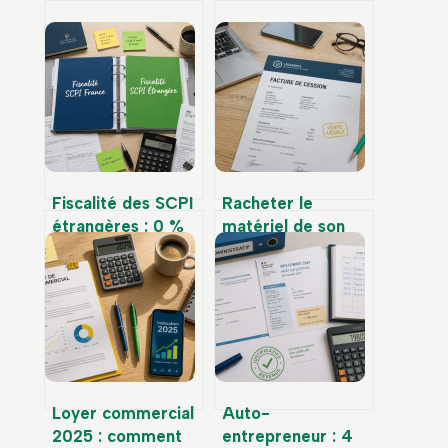
Fiscalité des SCPI
Racheter le
étrangères : 0 %
matériel de son
de prélèvements
entreprise :
sociaux et
comment fixer le
mécanismes
prix et éviter
d’élimination de la
l’abus de bien
double imposition
social
Loyer commercial
Auto-
2025 : comment
entrepreneur : 4