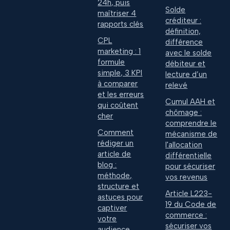
24h, puis
Solde
maîtriser 4
créditeur :
rapports clés
définition,
CPL
différence
marketing : 1
avec le solde
formule
débiteur et
simple, 3 KPI
lecture d’un
à comparer
relevé
et les erreurs
Cumul AAH et
qui coûtent
chômage :
cher
comprendre le
Comment
mécanisme de
rédiger un
l'allocation
article de
différentielle
blog :
pour sécuriser
méthode,
vos revenus
structure et
Article L223-
astuces pour
19 du Code de
captiver
commerce :
votre
sécuriser vos
audience