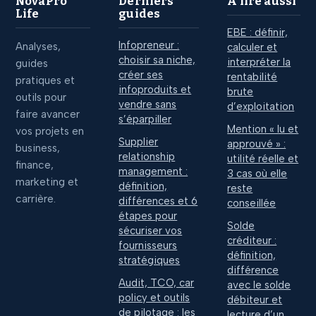
NovaPro
Derniers
À lire aussi
Life
guides
EBE : définir,
Infopreneur :
Analyses,
calculer et
choisir sa niche,
interpréter la
guides
créer ses
rentabilité
pratiques et
infoproduits et
brute
outils pour
vendre sans
d’exploitation
faire avancer
s’éparpiller
Mention « lu et
vos projets en
Supplier
approuvé » :
business,
relationship
utilité réelle et
finance,
management :
3 cas où elle
marketing et
définition,
reste
carrière.
différences et 6
conseillée
étapes pour
Solde
sécuriser vos
créditeur :
fournisseurs
définition,
stratégiques
différence
Audit, TCO, car
avec le solde
policy et outils
débiteur et
de pilotage : les
lecture d’un