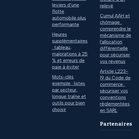
leviers d’une
relevé
flotte
Cumul AAH et
automobile plus
chômage :
performante
comprendre le
Heures
mécanisme de
supplémentaires
l'allocation
: tableau,
différentielle
majorations à 25
pour sécuriser
% et erreurs de
vos revenus
paie à éviter
Article L223-
Mots-clés
19 du Code de
exemple : listes
commerce :
par secteur,
sécuriser vos
longue traîne et
conventions
outils pour bien
réglementées
choisir
en SARL
Partenaires