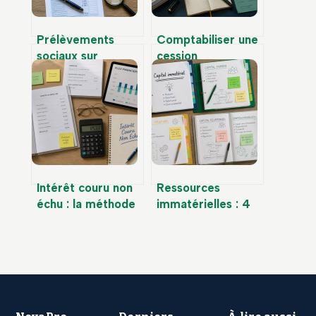
Prélèvements
Comptabiliser une
sociaux sur
cession
revenus fonciers :
d’immobilisation :
17,2 % de taxe et
3 étapes clés et le
le réflexe 6DE
compte qui change
tout
Intérêt couru non
Ressources
échu : la méthode
immatérielles : 4
de calcul et
leviers pour
comptabilisation
valoriser la valeur
pour une clôture
invisible de votre
fiable
entreprise