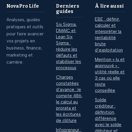
NovaPro Life
Derniers
À lire aussi
guides
EBE : définir,
Analyses, guides
Six Sigma,
calculer et
pratiques et outils
DMAIC et
interpréter la
pour faire avancer
Lean Six
rentabilité
vos projets en
Sigma :
brute
business, finance,
réduire les
d’exploitation
marketing et
défauts et
Mention « lu et
stabiliser les
carrière.
approuvé » :
processus
utilité réelle et
Charges
3 cas où elle
constatées
reste
d’avance : le
conseillée
compte 486,
Solde
le calcul au
créditeur :
prorata et
définition,
les écritures
différence
de clôture
avec le solde
Infopreneur :
débiteur et