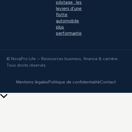
pilotage : les
leviers d’une
flotte
automobile
plus
performante
© NovaPro Life — Ressources business, finance & carrière.
Tous droits réservés.
Mentions légales
Politique de confidentialité
Contact
Retour
en
haut