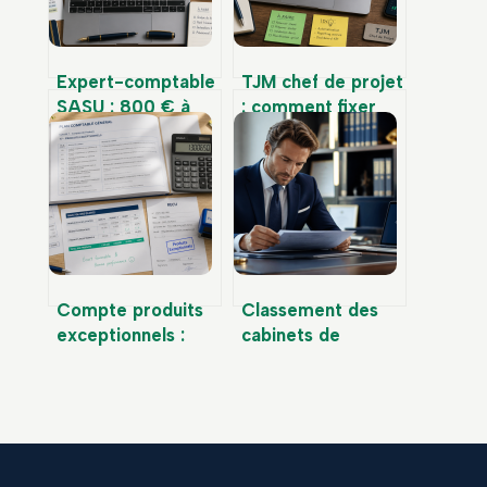
Expert-comptable
TJM chef de projet
SASU : 800 € à
: comment fixer
1500 € par an pour
votre tarif entre
sécuriser votre
400 € et 1200 €
gestion et
pour maximiser
optimiser vos
vos revenus
impôts
Compte produits
Classement des
exceptionnels :
cabinets de
771, 775 et
gestion de
réflexes pour
patrimoine : 4
sécuriser votre
critères pour
bilan
identifier les vrais
indépendants