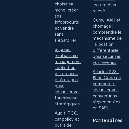
choisir sa
lecture d’un
niche, créer
relevé
ses
Cumul AAH et
infoproduits
chômage :
et vendre
comprendre le
sans
mécanisme de
s’éparpiller
l'allocation
Supplier
différentielle
relationship
pour sécuriser
management
vos revenus
: définition,
Article L223-
différences
19 du Code de
et 6 étapes
commerce :
pour
sécuriser vos
sécuriser vos
conventions
fournisseurs
réglementées
stratégiques
en SARL
Audit, TCO,
car policy et
Partenaires
outils de