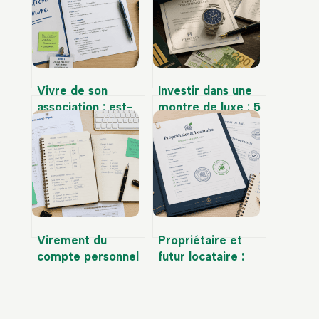
Vivre de son
Investir dans une
association : est-
montre de luxe : 5
ce légal, comment
critères pour
se rémunérer et
transformer votre
quels sont les
passion en actif
risques ?
financier
Virement du
Propriétaire et
compte personnel
futur locataire :
vers le compte
comment gérer
professionnel : les
votre double
écritures
statut sans