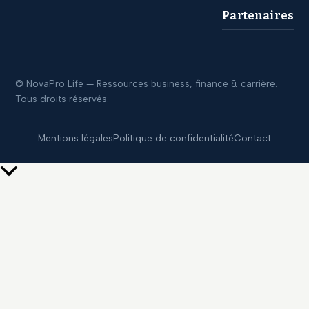
Partenaires
© NovaPro Life — Ressources business, finance & carrière.
Tous droits réservés.
Mentions légales
Politique de confidentialité
Contact
Retour
en
haut