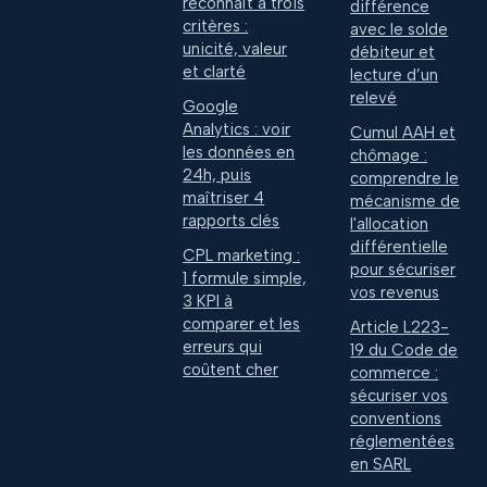
reconnaît à trois
différence
critères :
avec le solde
unicité, valeur
débiteur et
et clarté
lecture d’un
relevé
Google
Analytics : voir
Cumul AAH et
les données en
chômage :
24h, puis
comprendre le
maîtriser 4
mécanisme de
rapports clés
l'allocation
différentielle
CPL marketing :
pour sécuriser
1 formule simple,
vos revenus
3 KPI à
comparer et les
Article L223-
erreurs qui
19 du Code de
coûtent cher
commerce :
sécuriser vos
conventions
réglementées
en SARL