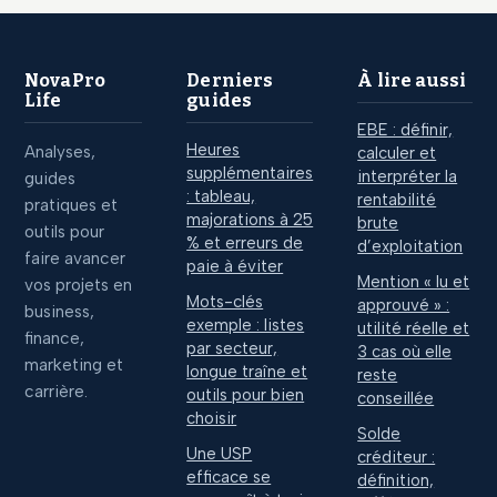
comptables pour
sacrifier votre
éviter le
rentabilité ?
redressement
NovaPro
Derniers
À lire aussi
fiscal
Life
guides
EBE : définir,
Heures
Analyses,
calculer et
supplémentaires
interpréter la
guides
: tableau,
rentabilité
pratiques et
majorations à 25
brute
outils pour
% et erreurs de
d’exploitation
faire avancer
paie à éviter
Mention « lu et
vos projets en
Mots-clés
approuvé » :
business,
exemple : listes
utilité réelle et
finance,
par secteur,
3 cas où elle
marketing et
longue traîne et
reste
carrière.
outils pour bien
conseillée
choisir
Solde
Une USP
créditeur :
efficace se
définition,