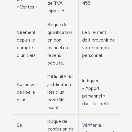
de TVA
455.
« Ventes »
injustifié.
Risque de
Virement
qualification
Le virement
depuis le
en don
doit provenir de
compte
manuel ou
votre compte
d’un tiers
revenu
personnel.
occulte.
Difficulté de
Indiquer
Absence
justification
« Apport
de libellé
lors d’un
personnel »
clair
contrôle
dans le libellé.
fiscal.
Risque de
Se
Vérifier la
confusion de