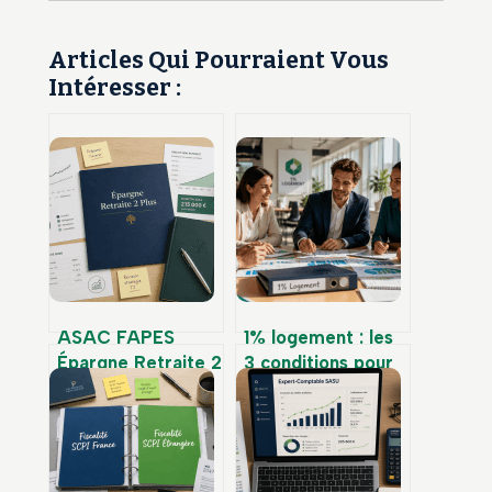
Articles Qui Pourraient Vous
Intéresser :
ASAC FAPES
1% logement : les
Épargne Retraite 2
3 conditions pour
: 0 % de frais,
savoir si votre
fonds en euros
employeur cotise
cantonné et bonus
de performance