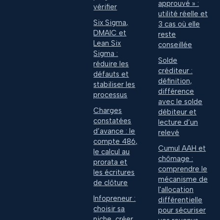
approuvé » :
vérifier
utilité réelle et
Six Sigma,
3 cas où elle
DMAIC et
reste
Lean Six
conseillée
Sigma :
Solde
réduire les
créditeur :
défauts et
définition,
stabiliser les
différence
processus
avec le solde
Charges
débiteur et
constatées
lecture d’un
d’avance : le
relevé
compte 486,
Cumul AAH et
le calcul au
chômage :
prorata et
comprendre le
les écritures
mécanisme de
de clôture
l'allocation
Infopreneur :
différentielle
choisir sa
pour sécuriser
niche, créer