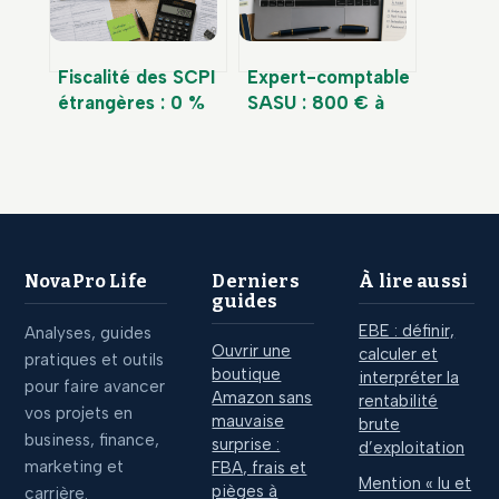
Fiscalité des SCPI
Expert-comptable
étrangères : 0 %
SASU : 800 € à
de prélèvements
1500 € par an pour
sociaux et
sécuriser votre
mécanismes
gestion et
d’élimination de la
optimiser vos
double imposition
impôts
NovaPro Life
Derniers
À lire aussi
guides
EBE : définir,
Analyses, guides
Ouvrir une
calculer et
pratiques et outils
boutique
interpréter la
pour faire avancer
Amazon sans
rentabilité
vos projets en
mauvaise
brute
business, finance,
surprise :
d’exploitation
marketing et
FBA, frais et
Mention « lu et
pièges à
carrière.