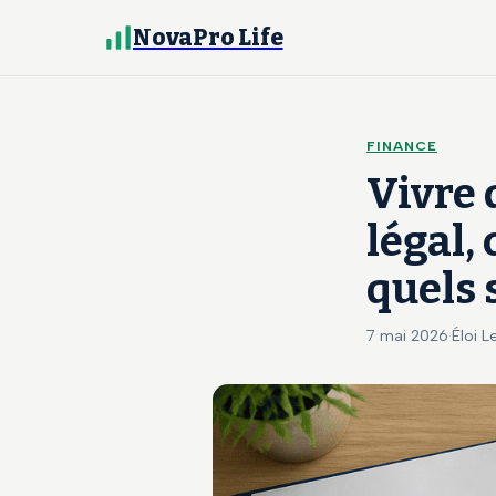
NovaPro Life
FINANCE
Vivre 
légal,
quels 
7 mai 2026
·
Éloi L