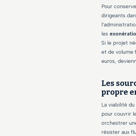
Pour conserve
dirigeants dan
l’administrati
les
exonératio
Si le projet 
et de volume 
euros, devienn
Les sour
propre e
La viabilité d
pour couvrir le
orchestrer une
résister aux f