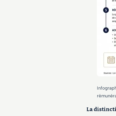
Infograph
rémunéra
La distinct