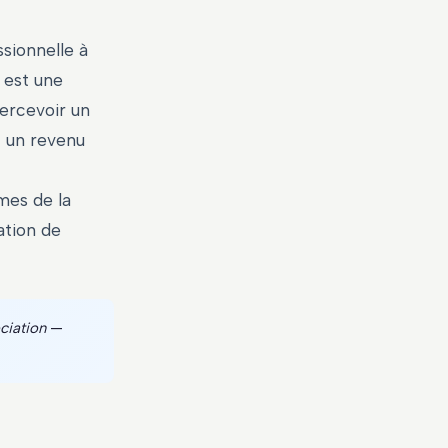
sionnelle à
est une
percevoir un
nt un revenu
smes de la
ation de
ciation
—