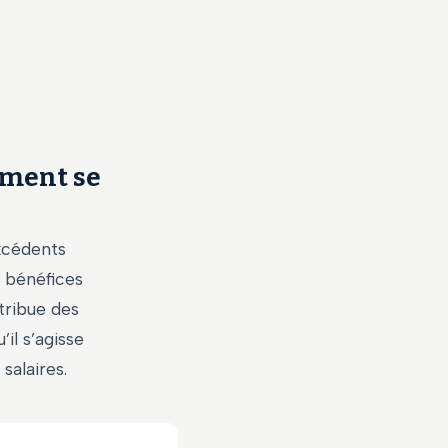
iment se
excédents
s bénéfices
tribue des
u’il s’agisse
salaires.