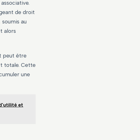
associative.
igeant de droit
e, soumis au
t alors
t peut être
t totale. Cette
 cumuler une
'utilité et