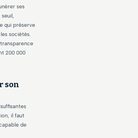
unérer ses
seuil,
ce qui préserve
es sociétés.
e transparence
nt 200 000
r son
suffisantes
on, il faut
 capable de