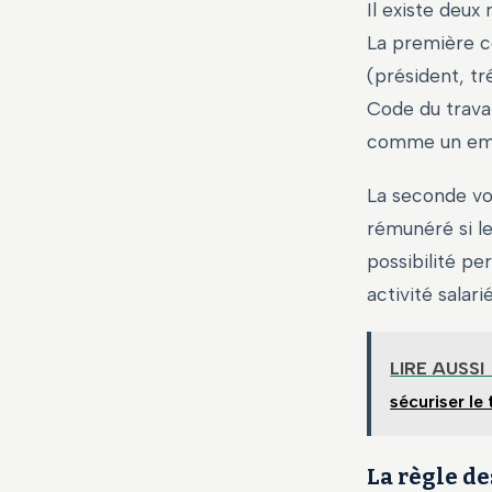
Il existe deux
La première co
(président, tr
Code du travail
comme un empl
La seconde vo
rémunéré si l
possibilité pe
activité salar
LIRE AUSSI
sécuriser le 
La règle de