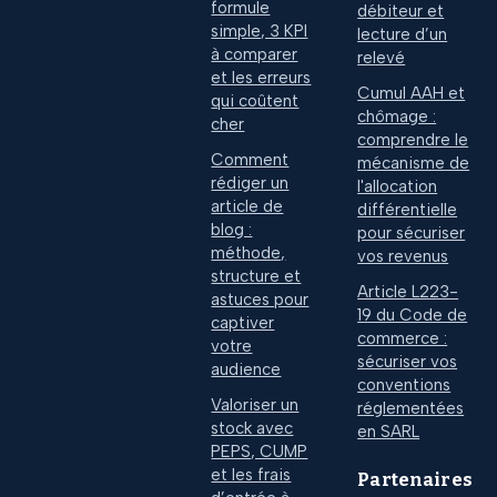
formule
débiteur et
simple, 3 KPI
lecture d’un
à comparer
relevé
et les erreurs
Cumul AAH et
qui coûtent
chômage :
cher
comprendre le
Comment
mécanisme de
rédiger un
l'allocation
article de
différentielle
blog :
pour sécuriser
méthode,
vos revenus
structure et
Article L223-
astuces pour
19 du Code de
captiver
commerce :
votre
sécuriser vos
audience
conventions
Valoriser un
réglementées
stock avec
en SARL
PEPS, CUMP
et les frais
Partenaires