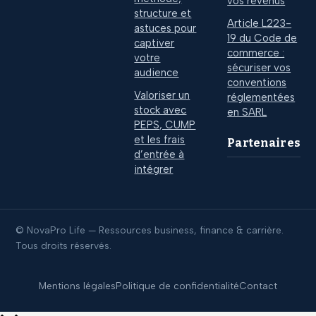
vos revenus
structure et
Article L223-
astuces pour
19 du Code de
captiver
commerce :
votre
sécuriser vos
audience
conventions
Valoriser un
réglementées
stock avec
en SARL
PEPS, CUMP
et les frais
Partenaires
d’entrée à
intégrer
© NovaPro Life — Ressources business, finance & carrière.
Tous droits réservés.
Mentions légales
Politique de confidentialité
Contact