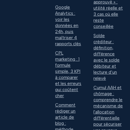
approuvé » :
Google
utilité réelle et
Analytics :
3 cas où elle
voir les
reste
données en
conseillée
24h, puis
Solde
maîtriser 4
créditeur :
rapports clés
définition,
CPL
différence
marketing : 1
avec le solde
formule
débiteur et
simple, 3 KPI
lecture d’un
à comparer
relevé
et les erreurs
Cumul AAH et
qui coûtent
chômage :
cher
comprendre le
Comment
mécanisme de
rédiger un
l'allocation
article de
différentielle
blog :
pour sécuriser
méthode,