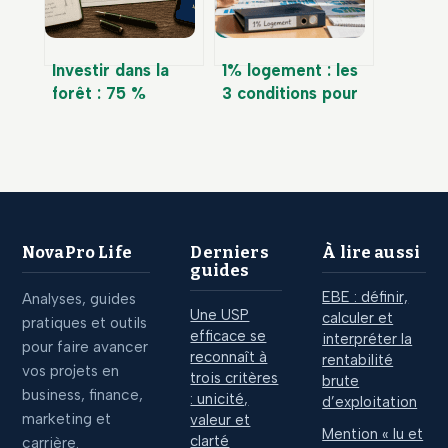
Investir dans la
1% logement : les
forêt : 75 %
3 conditions pour
d’exonération IFI,
savoir si votre
gestion durable et
employeur cotise
stratégies de
rendement
NovaPro Life
Derniers
À lire aussi
guides
EBE : définir,
Analyses, guides
Une USP
calculer et
pratiques et outils
efficace se
interpréter la
pour faire avancer
reconnaît à
rentabilité
vos projets en
trois critères
brute
business, finance,
: unicité,
d’exploitation
marketing et
valeur et
Mention « lu et
clarté
carrière.