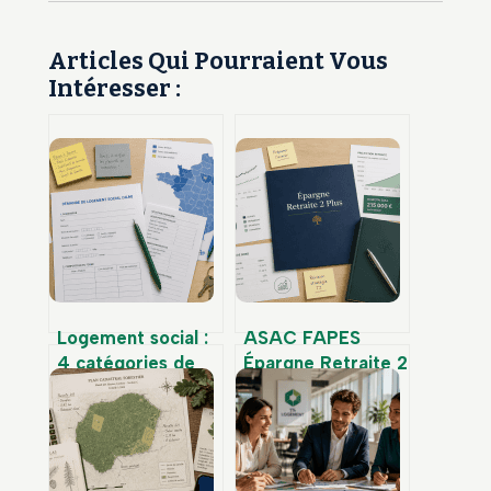
Articles Qui Pourraient Vous
Intéresser :
Logement social :
ASAC FAPES
4 catégories de
Épargne Retraite 2
financement pour
: 0 % de frais,
anticiper votre
fonds en euros
futur loyer
cantonné et bonus
de performance