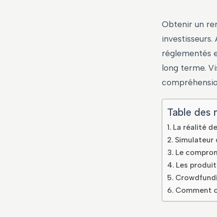
Obtenir un re
investisseurs. 
réglementés et
long terme. V
compréhension
Table des 
La réalité d
Simulateur
Le compromi
Les produit
Crowdfundin
Comment con