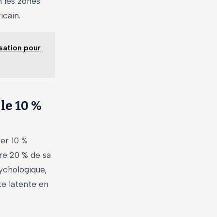
n les zones
cain.
isation pour
le 10 %
er 10 %
dre 20 % de sa
ychologique,
te latente en