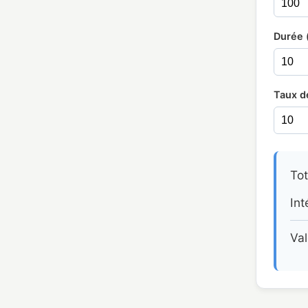
Durée 
Taux d
Tot
Int
Val