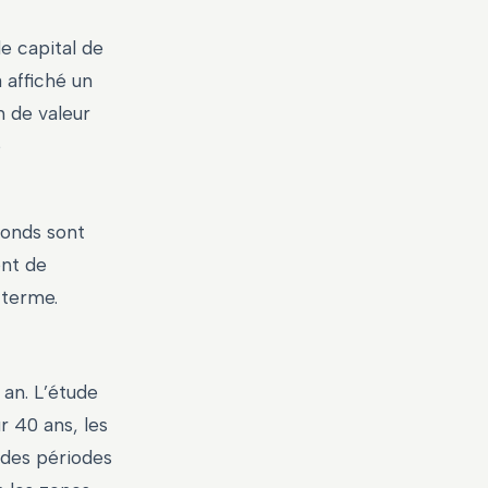
le capital de
 affiché un
n de valeur
e
fonds sont
ent de
 terme.
 an. L’étude
r 40 ans, les
 des périodes