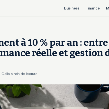
Business
Finance
M
ent à 10 % par an : entre
mance réelle et gestion 
e
e Gallo
·
6 min de lecture