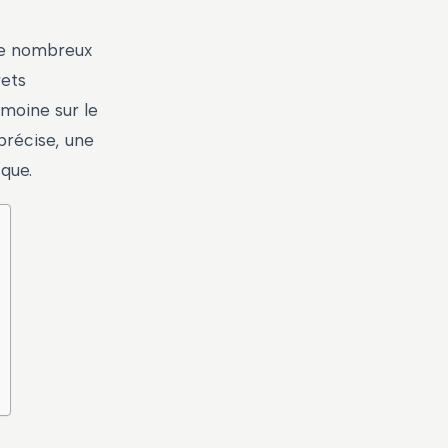
 de nombreux
rets
imoine sur le
récise, une
que.