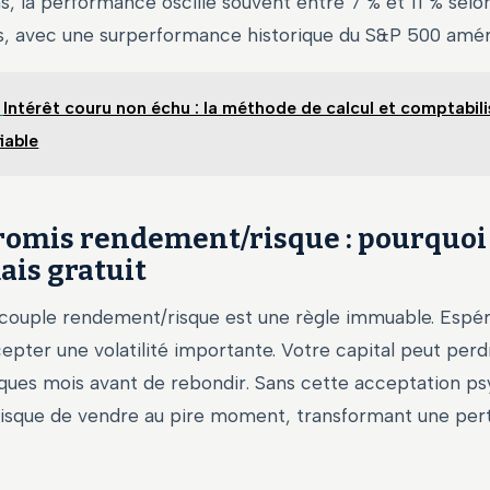
s, la performance oscille souvent entre 7 % et 11 % selo
, avec une surperformance historique du S&P 500 améri
Intérêt couru non échu : la méthode de calcul et comptabil
iable
omis rendement/risque : pourquoi 
ais gratuit
e couple rendement/risque est une règle immuable. Espér
epter une volatilité importante. Votre capital peut per
lques mois avant de rebondir. Sans cette acceptation ps
r risque de vendre au pire moment, transformant une per