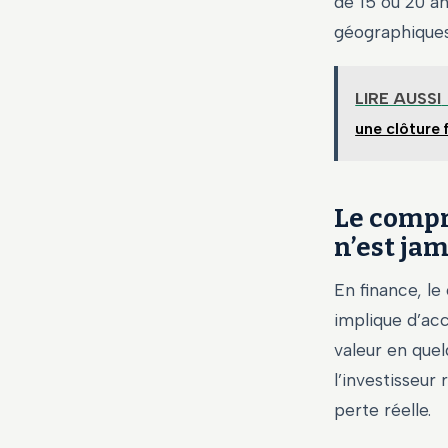
de 15 ou 20 an
géographiques
LIRE AUSSI
une clôture f
Le compr
n’est jam
En finance, l
implique d’acc
valeur en que
l’investisseu
perte réelle.