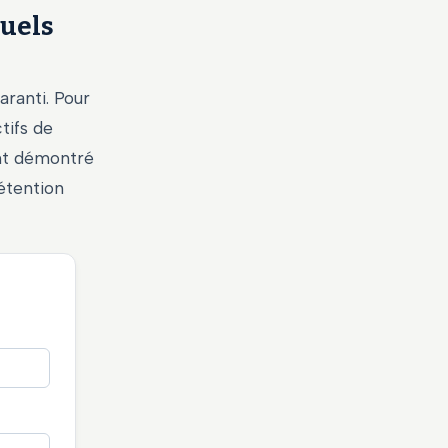
quels
aranti. Pour
tifs de
ont démontré
étention