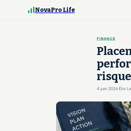
NovaPro Life
FINANCE
Placem
perfor
risqu
4 juin 2026
·
Éloi L