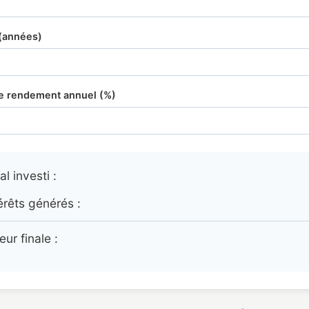
(années)
e rendement annuel (%)
al investi :
érêts générés :
eur finale :