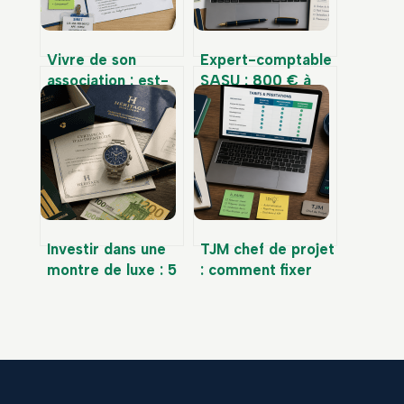
Vivre de son
Expert-comptable
association : est-
SASU : 800 € à
ce légal, comment
1500 € par an pour
se rémunérer et
sécuriser votre
quels sont les
gestion et
risques ?
optimiser vos
impôts
Investir dans une
TJM chef de projet
montre de luxe : 5
: comment fixer
critères pour
votre tarif entre
transformer votre
400 € et 1200 €
passion en actif
pour maximiser
financier
vos revenus