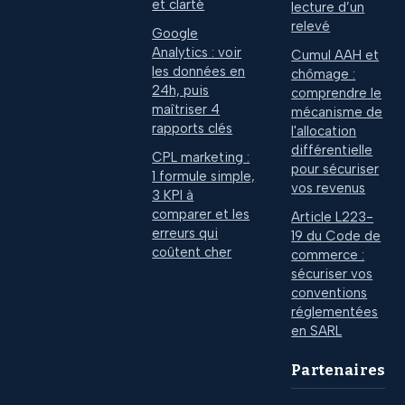
et clarté
lecture d’un
relevé
Google
Analytics : voir
Cumul AAH et
les données en
chômage :
24h, puis
comprendre le
maîtriser 4
mécanisme de
rapports clés
l'allocation
différentielle
CPL marketing :
pour sécuriser
1 formule simple,
vos revenus
3 KPI à
comparer et les
Article L223-
erreurs qui
19 du Code de
coûtent cher
commerce :
sécuriser vos
conventions
réglementées
en SARL
Partenaires