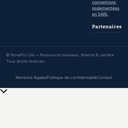
conventions
réglementées
en SARL
Partenaires
© NovaPro Life — Ressources business, finance & carrière.
Tous droits réservés.
Mentions légales
Politique de confidentialité
Contact
Retour
en
haut