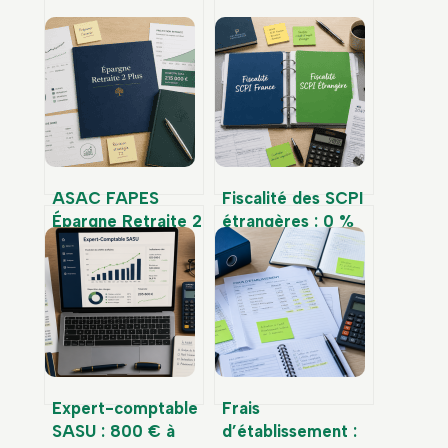
ASAC FAPES
Fiscalité des SCPI
Épargne Retraite 2
étrangères : 0 %
: 0 % de frais,
de prélèvements
fonds en euros
sociaux et
cantonné et bonus
mécanismes
de performance
d’élimination de la
double imposition
Expert-comptable
Frais
SASU : 800 € à
d’établissement :