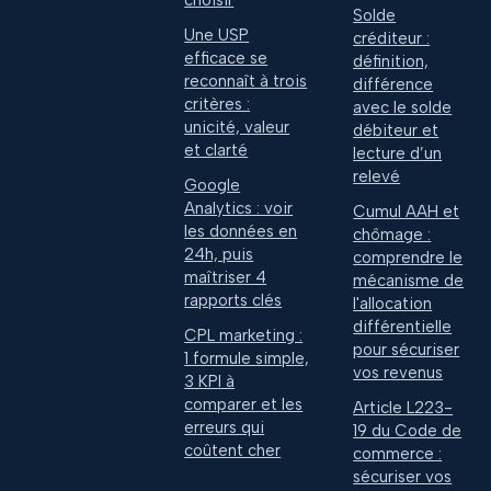
choisir
Solde
Une USP
créditeur :
efficace se
définition,
reconnaît à trois
différence
critères :
avec le solde
unicité, valeur
débiteur et
et clarté
lecture d’un
relevé
Google
Analytics : voir
Cumul AAH et
les données en
chômage :
24h, puis
comprendre le
maîtriser 4
mécanisme de
rapports clés
l'allocation
différentielle
CPL marketing :
pour sécuriser
1 formule simple,
vos revenus
3 KPI à
comparer et les
Article L223-
erreurs qui
19 du Code de
coûtent cher
commerce :
sécuriser vos