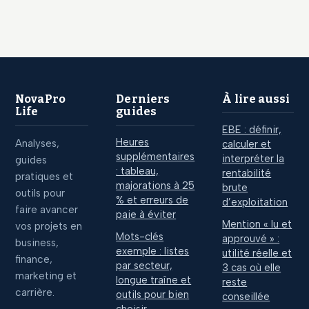
1500 € par an pour
le choix comptable
sécuriser votre
qui conditionne
gestion et
vos dividendes
optimiser vos
impôts
NovaPro
Derniers
À lire aussi
Life
guides
EBE : définir,
Heures
Analyses,
calculer et
supplémentaires
interpréter la
guides
: tableau,
rentabilité
pratiques et
majorations à 25
brute
outils pour
% et erreurs de
d’exploitation
faire avancer
paie à éviter
Mention « lu et
vos projets en
Mots-clés
approuvé » :
business,
exemple : listes
utilité réelle et
finance,
par secteur,
3 cas où elle
marketing et
longue traîne et
reste
carrière.
outils pour bien
conseillée