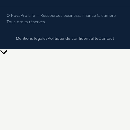
© NovaPro Life — Ressources business, finance & carrière.
Tous droits réservés.
Mentions légales
Politique de confidentialité
Contact
Retour
en
haut