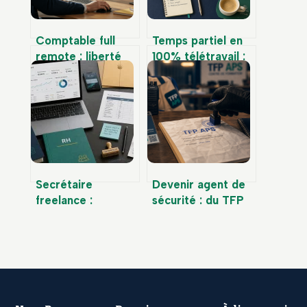
Comptable full
Temps partiel en
remote : liberté
100% télétravail :
géographique,
4 métiers
autonomie
accessibles et les
technique et gain
clauses
de productivité
contractuelles à
sécuriser
Secrétaire
Devenir agent de
freelance :
sécurité : du TFP
pourquoi
APS à la carte
externaliser votre
professionnelle en
administratif pour
5 étapes
gagner en
productivité