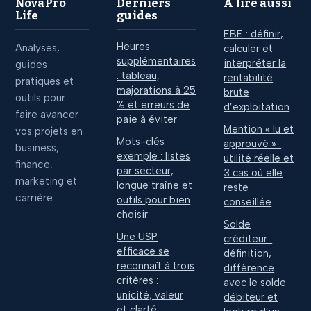
NovaPro
Derniers
À lire aussi
Life
guides
EBE : définir,
Heures
Analyses,
calculer et
supplémentaires
interpréter la
guides
: tableau,
rentabilité
pratiques et
majorations à 25
brute
outils pour
% et erreurs de
d’exploitation
faire avancer
paie à éviter
Mention « lu et
vos projets en
Mots-clés
approuvé » :
business,
exemple : listes
utilité réelle et
finance,
par secteur,
3 cas où elle
marketing et
longue traîne et
reste
carrière.
outils pour bien
conseillée
choisir
Solde
Une USP
créditeur :
efficace se
définition,
reconnaît à trois
différence
critères :
avec le solde
unicité, valeur
débiteur et
et clarté