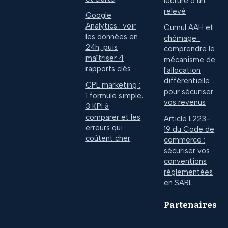
lecture d’un
relevé
Google
Analytics : voir
Cumul AAH et
les données en
chômage :
24h, puis
comprendre le
maîtriser 4
mécanisme de
rapports clés
l'allocation
différentielle
CPL marketing :
pour sécuriser
1 formule simple,
vos revenus
3 KPI à
comparer et les
Article L223-
erreurs qui
19 du Code de
coûtent cher
commerce :
sécuriser vos
conventions
réglementées
en SARL
Partenaires