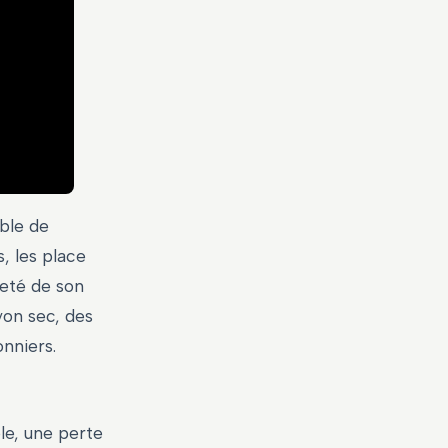
ble de
, les place
preté de son
ayon sec, des
onniers.
le, une perte