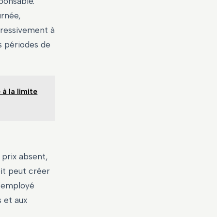
ponsable.
urnée,
gressivement à
es périodes de
à la limite
 prix absent,
it peut créer
L’employé
 et aux