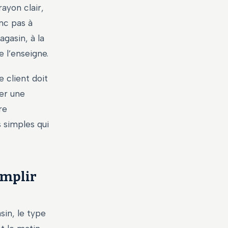
rayon clair,
onc pas à
agasin, à la
e l’enseigne.
 client doit
ier une
re
s simples qui
emplir
sin, le type