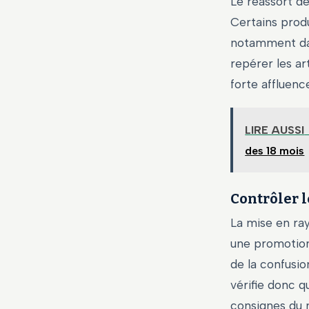
Le réassort d
Certains produ
notamment dan
repérer les ar
forte affluence
LIRE AUSSI
des 18 mois
Contrôler l
La mise en ray
une promotion
de la confusio
vérifie donc q
consignes du 