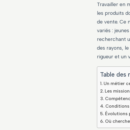
Travailler en 
les produits d
de vente. Ce m
variés : jeun
recherchant u
des rayons, le
rigueur et un v
Table des 
Un métier c
Les mission
Compétences
Conditions 
Évolutions 
Où cherche