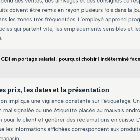
épend des ventes, des arrivages et des consignes du res
its doivent être remis en rayon plusieurs fois dans la jo
s les zones très fréquentées. L’employé apprend pro
ticles qui partent vite, les emplacements sensibles et l
.
CDI en portage salarial : pourquoi choisir l'indéterminé face 
es prix, les dates et la présentation
on implique une vigilance constante sur l’étiquetage. Un
 mal signalée ou une étiquette placée au mauvais endro
n pour le client et générer des réclamations en caisse. 
ue les informations affichées correspondent aux produits
magasin.