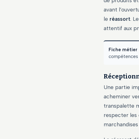
de produits et
avant l’ouvert
le
réassort
. L
attentif aux pr
Fiche métier 
compétences e
Réceptionne
Une partie imp
acheminer vers
transpalette m
respecter les
marchandises a