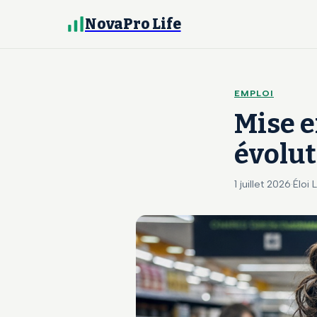
NovaPro Life
EMPLOI
Mise e
évolut
1 juillet 2026
·
Éloi 