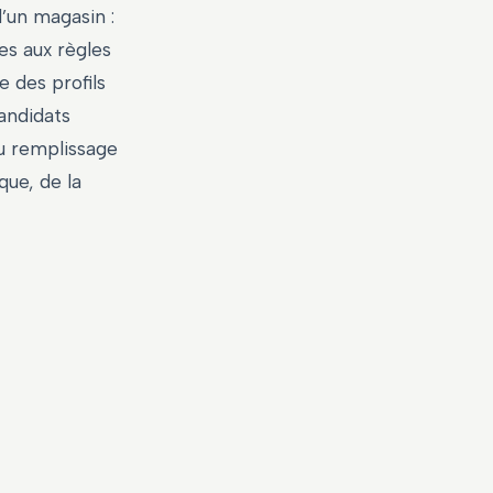
’un magasin :
es aux règles
e des profils
andidats
du remplissage
que, de la