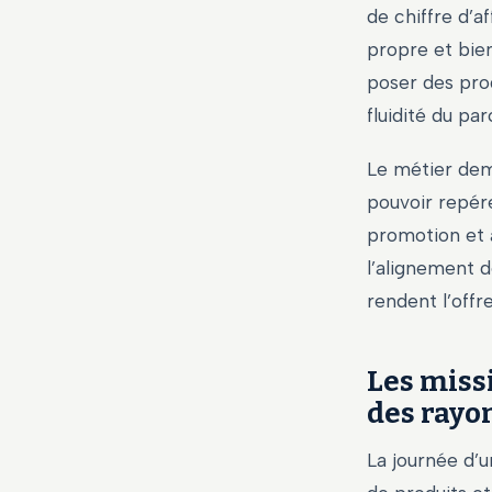
de chiffre d’a
propre et bien
poser des prod
fluidité du pa
Le métier dema
pouvoir repére
promotion et a
l’alignement d
rendent l’offre 
Les miss
des rayo
La journée d’u