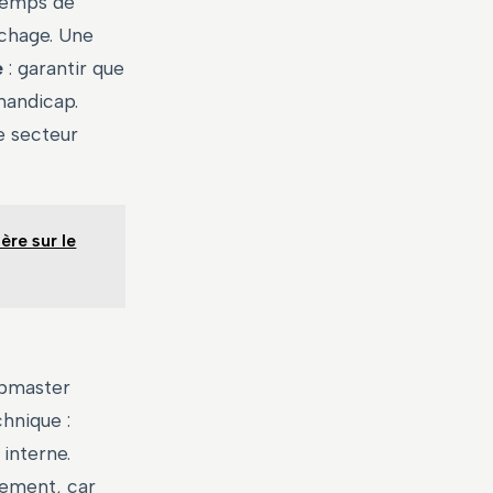
 temps de
ichage. Une
e
: garantir que
 handicap.
e secteur
ère sur le
webmaster
hnique :
interne.
tement, car