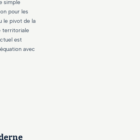
e simple
ion pour les
le pivot de la
territoriale
ctuel est
déquation avec
oderne