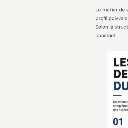
Le métier de w
profil polyval
Selon la struc
constant.