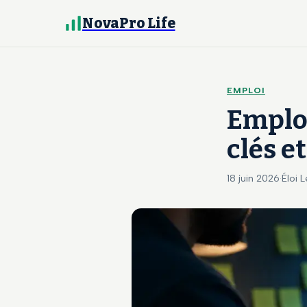
NovaPro Life
EMPLOI
Emplo
clés e
18 juin 2026
·
Éloi 