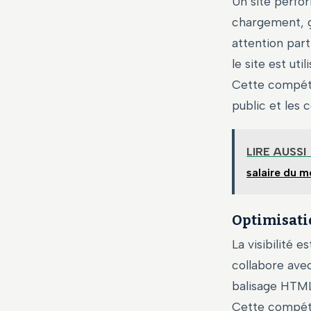
Un site perfor
chargement, gè
attention part
le site est ut
Cette compéte
public et les c
LIRE AUSSI
salaire du 
Optimisati
La visibilité 
collabore ave
balisage HTML
Cette compéten