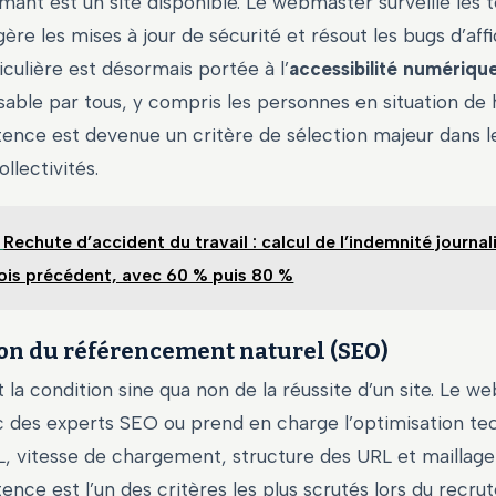
mant est un site disponible. Le webmaster surveille les
re les mises à jour de sécurité et résout les bugs d’aff
iculière est désormais portée à l’
accessibilité numériqu
ilisable par tous, y compris les personnes en situation de
nce est devenue un critère de sélection majeur dans l
ollectivités.
Rechute d’accident du travail : calcul de l’indemnité journali
mois précédent, avec 60 % puis 80 %
on du référencement naturel (SEO)
est la condition sine qua non de la réussite d’un site. Le 
c des experts SEO ou prend en charge l’optimisation tec
, vitesse de chargement, structure des URL et maillage 
ce est l’un des critères les plus scrutés lors du recru