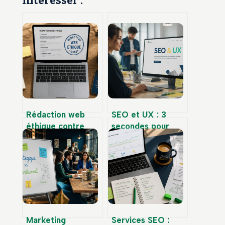
Intéresser :
Rédaction web
SEO et UX : 3
éthique contre
secondes pour
marketing agressif
convaincre et 4
: vendre sans
piliers pour
manipuler est-il
dominer les
possible ?
résultats
Marketing
Services SEO :