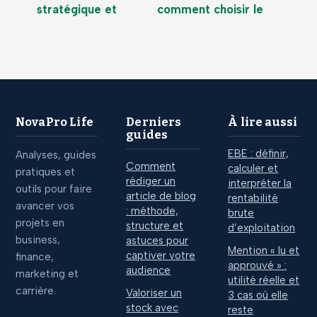
stratégique et
comment choisir le
opérationnel : 3
levier qui
étapes pour
multipliera vos
aligner votre vision
conversions
sur vos résultats
NovaPro Life
Derniers
À lire aussi
guides
EBE : définir,
Analyses, guides
Comment
calculer et
pratiques et
rédiger un
interpréter la
outils pour faire
article de blog
rentabilité
avancer vos
: méthode,
brute
projets en
structure et
d’exploitation
business,
astuces pour
Mention « lu et
captiver votre
finance,
approuvé » :
audience
marketing et
utilité réelle et
carrière.
Valoriser un
3 cas où elle
stock avec
reste