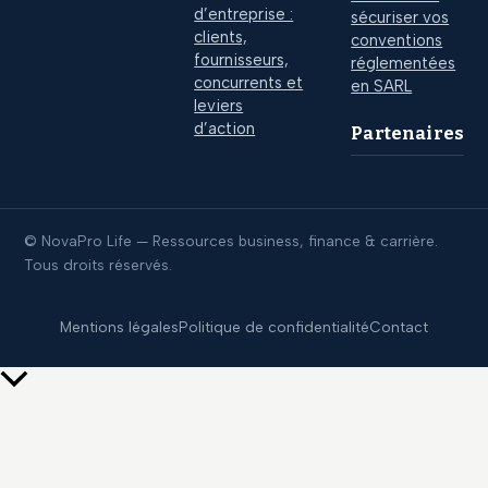
d’entreprise :
sécuriser vos
clients,
conventions
fournisseurs,
réglementées
concurrents et
en SARL
leviers
d’action
Partenaires
© NovaPro Life — Ressources business, finance & carrière.
Tous droits réservés.
Mentions légales
Politique de confidentialité
Contact
Retour
en
haut