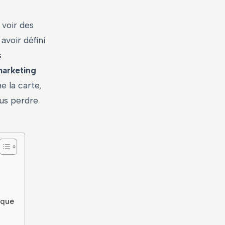
 voir des
avoir défini
s
arketing
e la carte,
ous perdre
ique