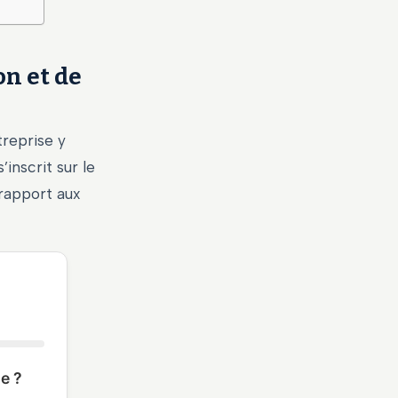
on et de
treprise y
’inscrit sur le
 rapport aux
ue ?