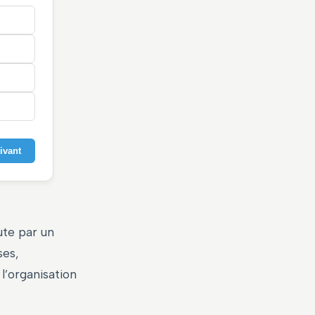
ivant
bute par un
ses,
l’organisation