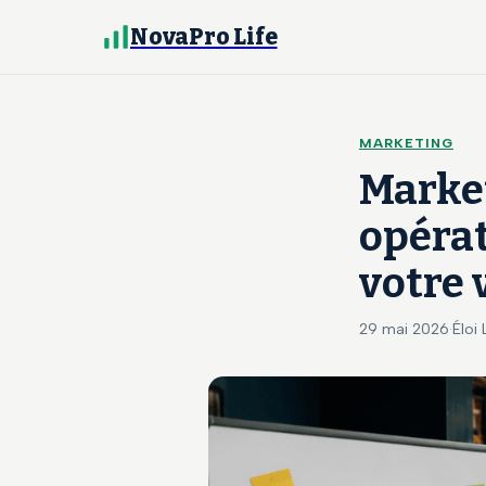
NovaPro Life
MARKETING
Market
opérat
votre 
29 mai 2026
·
Éloi