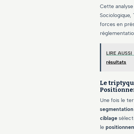
Cette analyse
Sociologique, 
forces en pré
réglementation
LIRE AUSSI
résultats
Le triptyq
Positionn
Une fois le te
segmentation
ciblage
sélecti
le
positionne