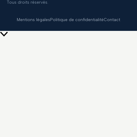
Tous droits réservés.
Mentions légales
Politique de confidentialité
Contact
Retour
en
haut