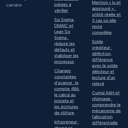
Mention « lu et
pièges à
carrière.
approuvé » :
vérifier
utilité réelle et
Six Sigma,
3 cas où elle
DMAIC et
reste
Lean Six
conseillée
Sigma :
Solde
réduire les
créditeur :
défauts et
définition,
stabiliser les
différence
processus
avec le solde
Charges
débiteur et
constatées
lecture d’un
d’avance : le
relevé
compte 486,
Cumul AAH et
le calcul au
chômage :
prorata et
comprendre le
les écritures
mécanisme de
de clôture
l'allocation
Infopreneur :
différentielle
choisir sa