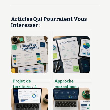
Articles Qui Pourraient Vous
Intéresser :
Projet de
Approche
territoire : 4
mercatique :
étapes pour
réactive, proactive
transformer un
ou médiatrice,
diagnostic en plan
quelle stratégie
d’actions concret
pour dominer