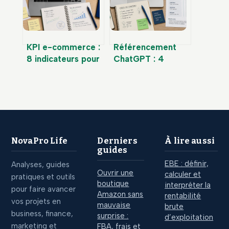
votre marché ?
KPI e-commerce :
Référencement
8 indicateurs pour
ChatGPT : 4
piloter votre
leviers techniques
rentabilité sans
pour devenir une
vous noyer dans
source citée par
les chiffres
l’IA
NovaPro Life
Derniers
À lire aussi
guides
EBE : définir,
Analyses, guides
Ouvrir une
calculer et
pratiques et outils
boutique
interpréter la
pour faire avancer
Amazon sans
rentabilité
vos projets en
mauvaise
brute
business, finance,
surprise :
d’exploitation
marketing et
FBA, frais et