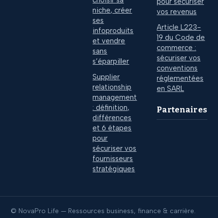
pour sécuriser
niche, créer
vos revenus
ses
Article L223-
infoproduits
19 du Code de
et vendre
commerce :
sans
sécuriser vos
s’éparpiller
conventions
Supplier
réglementées
relationship
en SARL
management
: définition,
Partenaires
différences
et 6 étapes
pour
sécuriser vos
fournisseurs
stratégiques
© NovaPro Life — Ressources business, finance & carrière.