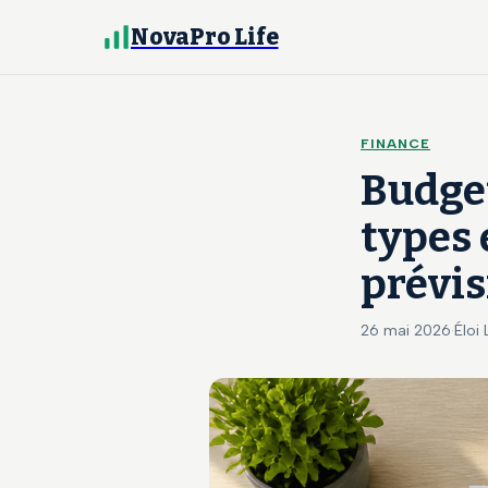
NovaPro Life
FINANCE
Budget
types 
prévis
26 mai 2026
·
Éloi