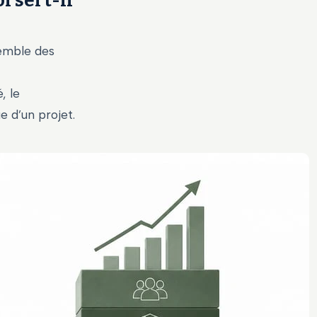
i sert-il
semble des
, le
e d’un projet.