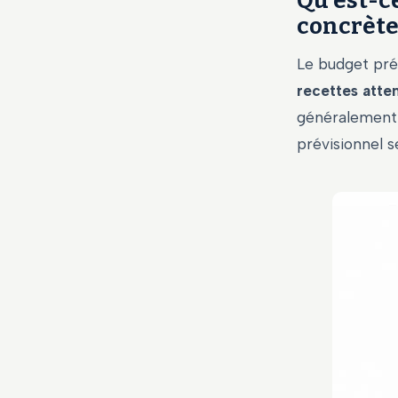
Qu’est-ce
concrèt
Le budget pré
recettes atte
généralement 
prévisionnel s