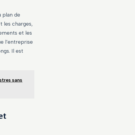
u plan de
et les charges,
sements et les
e l’entreprise
ngs. Il est
estres sans
et