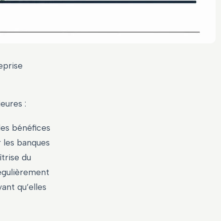
eprise
eures :
 des bénéfices
r les banques
trise du
égulièrement
vant qu’elles