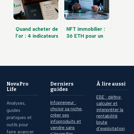
comptables pour
sacrifier votre
éviter le
rentabilité ?
redressement
fiscal
Quand acheter de
NFT immobilier :
l’or : 4 indicateurs
36 ETH pour un
économiques et 2
appartement et 4
stratégies pour
piliers pour
optimiser votre
comprendre cette
prix d’achat
révolution
NovaPro
Derniers
À lire aussi
Life
guides
EBE : définir,
Infopreneur :
Analyses,
calculer et
choisir sa niche,
interpréter la
guides
créer ses
rentabilité
pratiques et
infoproduits et
brute
outils pour
vendre sans
d’exploitation
faire avancer