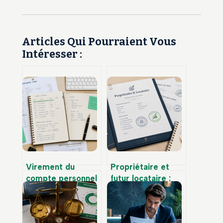
Articles Qui Pourraient Vous
Intéresser :
Virement du
Propriétaire et
compte personnel
futur locataire :
vers le compte
comment gérer
professionnel : les
votre double
écritures
statut sans