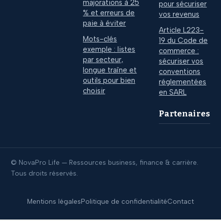
majorations à 25
pour sécuriser
% et erreurs de
vos revenus
paie à éviter
Article L223-
Mots-clés
19 du Code de
exemple : listes
commerce :
par secteur,
sécuriser vos
longue traîne et
conventions
outils pour bien
réglementées
choisir
en SARL
Partenaires
© NovaPro Life — Ressources business, finance & carrière.
Tous droits réservés.
Mentions légales
Politique de confidentialité
Contact