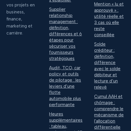
s’éparpiller
Mention « lu et
vos projets en
Supplier
approuvé » :
business,
relationship
utilité réelle et
finance,
management :
3 cas où elle
marketing et
définition,
reste
carrière.
différences et 6
conseillée
étapes pour
Solde
sécuriser vos
créditeur :
fournisseurs
définition,
stratégiques
différence
Audit, TCO, car
avec le solde
policy et outils
débiteur et
de pilotage : les
lecture d’un
leviers d’une
relevé
flotte
Cumul AAH et
automobile plus
chômage :
performante
comprendre le
Heures
mécanisme de
supplémentaires
l'allocation
: tableau,
différentielle