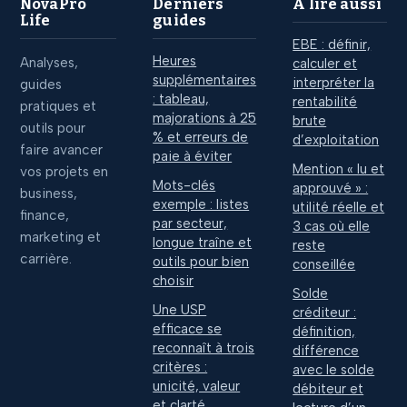
NovaPro
Derniers
À lire aussi
Life
guides
EBE : définir,
Heures
Analyses,
calculer et
supplémentaires
interpréter la
guides
: tableau,
rentabilité
pratiques et
majorations à 25
brute
outils pour
% et erreurs de
d’exploitation
faire avancer
paie à éviter
Mention « lu et
vos projets en
Mots-clés
approuvé » :
business,
exemple : listes
utilité réelle et
finance,
par secteur,
3 cas où elle
marketing et
longue traîne et
reste
carrière.
outils pour bien
conseillée
choisir
Solde
Une USP
créditeur :
efficace se
définition,
reconnaît à trois
différence
critères :
avec le solde
unicité, valeur
débiteur et
et clarté