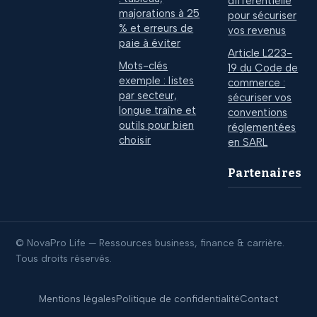
différentielle
majorations à 25
pour sécuriser
% et erreurs de
vos revenus
paie à éviter
Article L223-
Mots-clés
19 du Code de
exemple : listes
commerce :
par secteur,
sécuriser vos
longue traîne et
conventions
outils pour bien
réglementées
choisir
en SARL
Partenaires
© NovaPro Life — Ressources business, finance & carrière.
Tous droits réservés.
Mentions légales
Politique de confidentialité
Contact