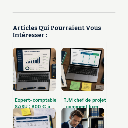
Articles Qui Pourraient Vous
Intéresser :
Expert-comptable
TJM chef de projet
SASU : 800 € à
: comment fixer
1500 € par an pour
votre tarif entre
sécuriser votre
400 € et 1200 €
gestion et
pour maximiser