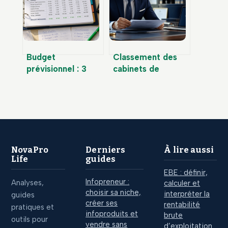
optimiser vos
vos revenus
impôts
Budget
Classement des
prévisionnel : 3
cabinets de
tableaux types et
gestion de
la méthode pour
patrimoine : 4
bâtir vos
critères pour
prévisions
identifier les vrais
indépendants
NovaPro
Derniers
À lire aussi
Life
guides
EBE : définir,
Infopreneur :
Analyses,
calculer et
choisir sa niche,
interpréter la
guides
créer ses
rentabilité
pratiques et
infoproduits et
brute
outils pour
vendre sans
d’exploitation