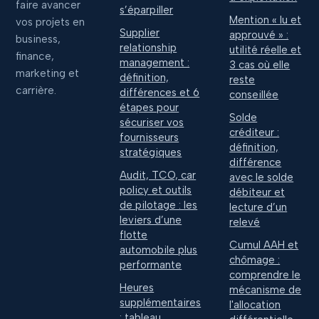
faire avancer
s’éparpiller
Mention « lu et
vos projets en
Supplier
approuvé » :
business,
relationship
utilité réelle et
finance,
management :
3 cas où elle
marketing et
définition,
reste
carrière.
différences et 6
conseillée
étapes pour
Solde
sécuriser vos
créditeur :
fournisseurs
définition,
stratégiques
différence
Audit, TCO, car
avec le solde
policy et outils
débiteur et
de pilotage : les
lecture d’un
leviers d’une
relevé
flotte
Cumul AAH et
automobile plus
chômage :
performante
comprendre le
Heures
mécanisme de
supplémentaires
l'allocation
: tableau,