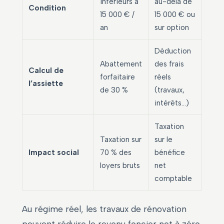
inférieurs à
au-delà de
Condition
15 000 € /
15 000 € ou
an
sur option
Déduction
Abattement
des frais
Calcul de
forfaitaire
réels
l’assiette
de 30 %
(travaux,
intérêts…)
Taxation
Taxation sur
sur le
Impact social
70 % des
bénéfice
loyers bruts
net
comptable
Au régime réel, les travaux de rénovation
peuvent réduire le revenu foncier net à zéro,