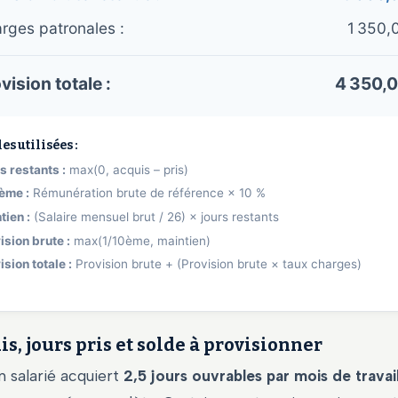
rges patronales :
1 350,
vision totale :
4 350,0
s utilisées :
s restants :
max(0, acquis – pris)
ème :
Rémunération brute de référence × 10 %
tien :
(Salaire mensuel brut / 26) × jours restants
ision brute :
max(1/10ème, maintien)
ision totale :
Provision brute + (Provision brute × taux charges)
is, jours pris et solde à provisionner
n salarié acquiert
2,5 jours ouvrables par mois de travai