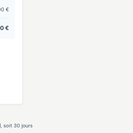
00 €
0 €
l
, soit 30 jours