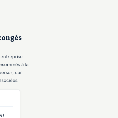
 congés
’entreprise
consommés à la
verser, car
ssociées.
(€)