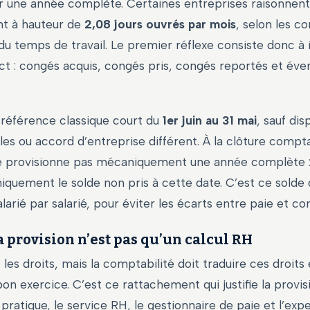
r une année complète. Certaines entreprises raisonnent
nt à hauteur de
2,08 jours ouvrés par mois
, selon les c
 du temps de travail. Le premier réflexe consiste donc à i
t : congés acquis, congés pris, congés reportés et éve
 référence classique court du
1er juin au 31 mai
, sauf dis
es ou accord d’entreprise différent. À la clôture compt
ne provisionne pas mécaniquement une année complète :
iquement le solde non pris à cette date. C’est ce solde 
arié par salarié, pour éviter les écarts entre paie et co
 provision n’est pas qu’un calcul RH
t les droits, mais la comptabilité doit traduire ces droit
on exercice. C’est ce rattachement qui justifie la provisi
 pratique, le service RH, le gestionnaire de paie et l’e