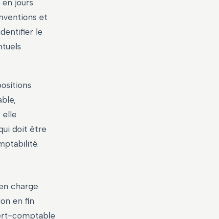
 en jours
onventions et
dentifier le
ntuels
positions
able,
 elle
qui doit être
mptabilité.
s en charge
on en fin
xpert-comptable