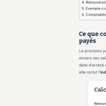
Rémunératio
Exemple com
Comptabilis
Ce que c
payés
La provision 
envers ses sal
date d’arrêté 
elle inclut l’
in
Calc
Rémuné