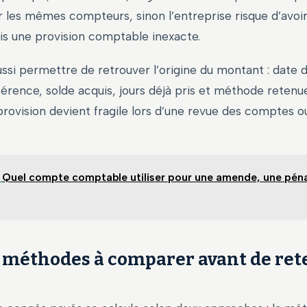
er les mêmes compteurs, sinon l’entreprise risque d’avoi
s une provision comptable inexacte.
aussi permettre de retrouver l’origine du montant : date d
érence, solde acquis, jours déjà pris et méthode retenu
a provision devient fragile lors d’une revue des comptes o
Quel compte comptable utiliser pour une amende, une péna
 méthodes à comparer avant de rete