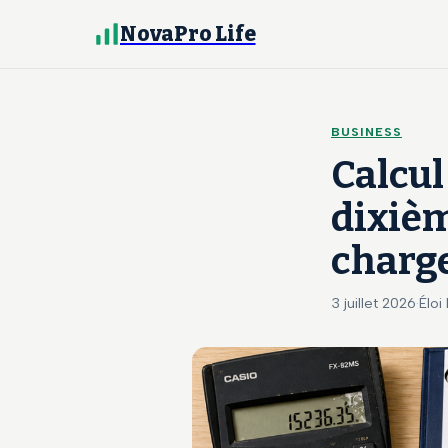
NovaPro Life
BUSINESS
Calcul
dixièm
charge
3 juillet 2026
·
Éloi