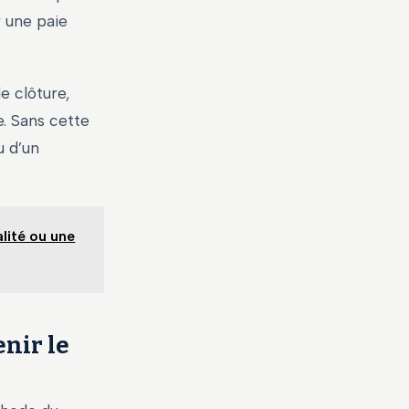
r une paie
e clôture,
e. Sans cette
u d’un
lité ou une
nir le