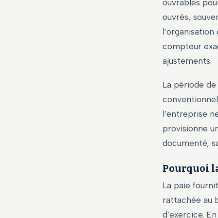
ouvrables pou
ouvrés, souve
l’organisation
compteur exac
ajustements.
La période de
conventionnell
l’entreprise 
provisionne un
documenté, sal
Pourquoi la
La paie fourni
rattachée au b
d’exercice. En