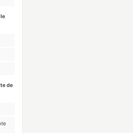
lle
nte de
pte