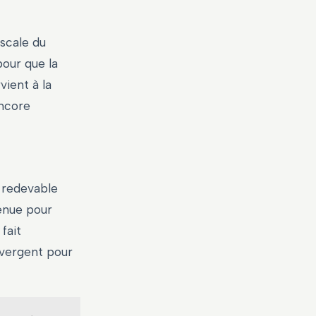
iscale du
pour que la
vient à la
encore
u redevable
tenue pour
fait
divergent pour