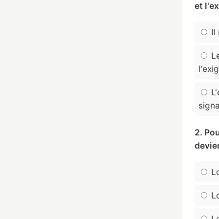
et l'e
Il
Le
l'exi
L'
signa
2. Po
devie
Lo
Lo
Lo