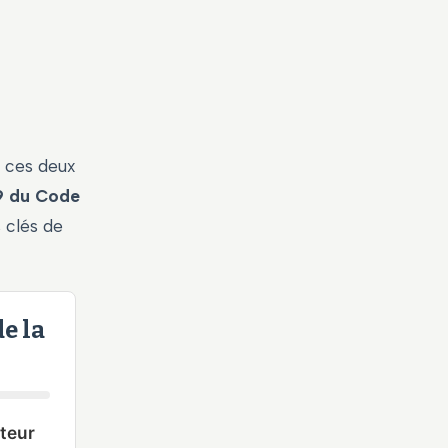
, ces deux
69 du Code
 clés de
e la
ateur