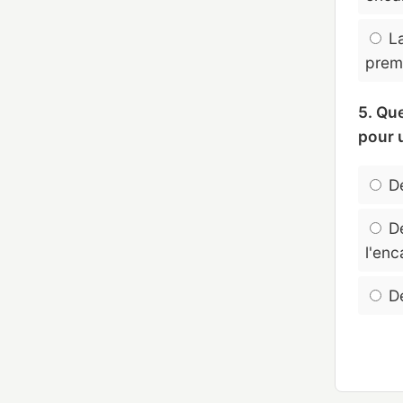
La
prem
5. Qu
pour u
De
De
l'enc
De