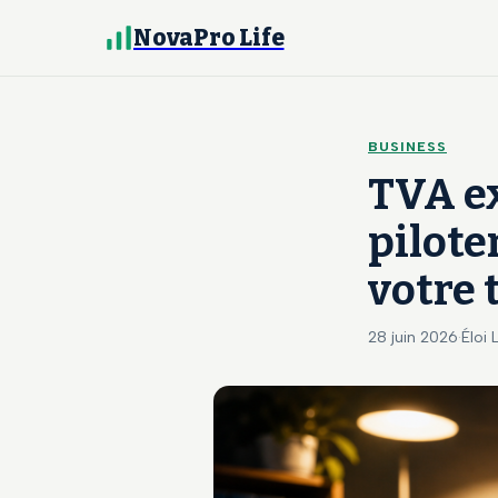
NovaPro Life
BUSINESS
TVA ex
pilote
votre 
28 juin 2026
·
Éloi 