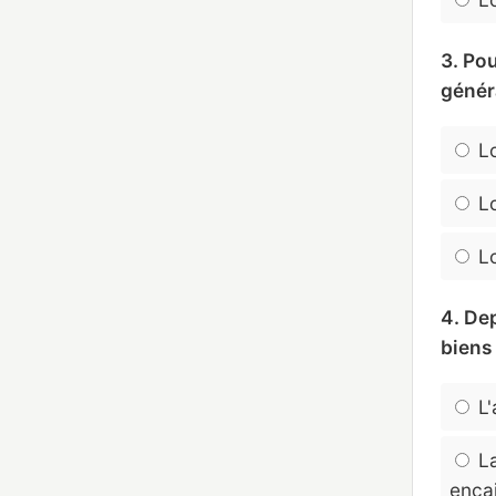
3. Po
génér
Lo
Lo
Lo
4. De
biens
L'
La
enca