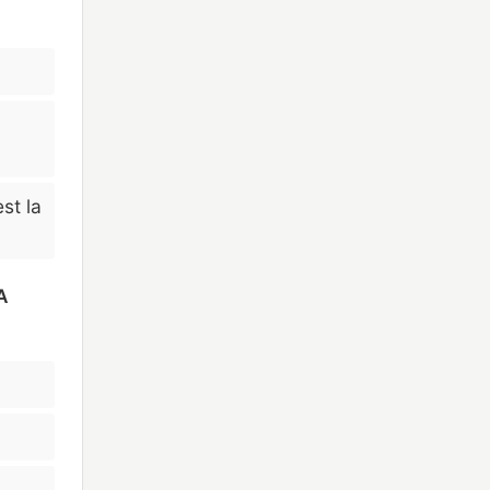
est la
A