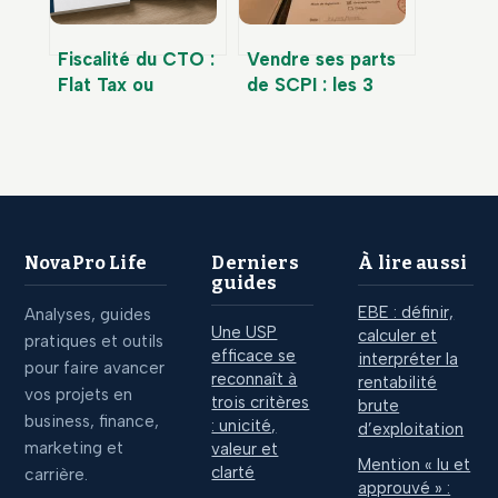
Fiscalité du CTO :
Vendre ses parts
Flat Tax ou
de SCPI : les 3
barème
leviers pour
progressif,
optimiser votre
comment
sortie et votre
optimiser votre
liquidité
imposition ?
NovaPro Life
Derniers
À lire aussi
guides
EBE : définir,
Analyses, guides
Une USP
calculer et
pratiques et outils
efficace se
interpréter la
pour faire avancer
reconnaît à
rentabilité
vos projets en
trois critères
brute
business, finance,
: unicité,
d’exploitation
marketing et
valeur et
Mention « lu et
clarté
carrière.
approuvé » :