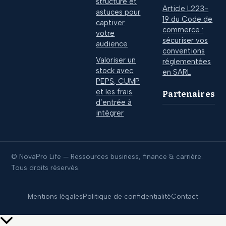
structure et
Article L223-
astuces pour
19 du Code de
captiver
commerce :
votre
sécuriser vos
audience
conventions
Valoriser un
réglementées
stock avec
en SARL
PEPS, CUMP
et les frais
Partenaires
d’entrée à
intégrer
© NovaPro Life — Ressources business, finance & carrière.
Tous droits réservés.
Mentions légales
Politique de confidentialité
Contact
Retour