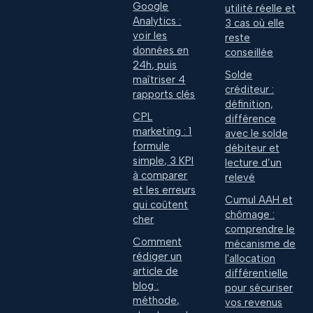
Google
utilité réelle et
Analytics :
3 cas où elle
voir les
reste
données en
conseillée
24h, puis
Solde
maîtriser 4
créditeur :
rapports clés
définition,
CPL
différence
marketing : 1
avec le solde
formule
débiteur et
simple, 3 KPI
lecture d’un
à comparer
relevé
et les erreurs
Cumul AAH et
qui coûtent
chômage :
cher
comprendre le
Comment
mécanisme de
rédiger un
l'allocation
article de
différentielle
blog :
pour sécuriser
méthode,
vos revenus