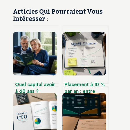
Articles Qui Pourraient Vous
Intéresser :
Quel capital avoir
Placement à 10 %
à 60 ans ?
par an : entre
Benchmarks,
performance
ratios de salaire et
réelle et gestion
patrimoine cible
du risque