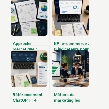
Approche
KPI e-commerce :
mercatique :
8 indicateurs pour
réactive, proactive
piloter votre
ou médiatrice,
rentabilité sans
quelle stratégie
vous noyer dans
pour dominer
les chiffres
votre marché ?
Référencement
Métiers du
ChatGPT : 4
marketing les
leviers techniques
mieux payés : 3