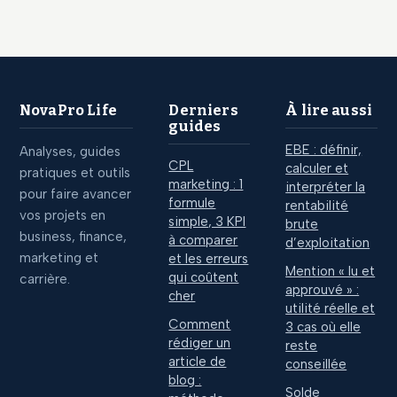
pour devenir une
leviers pour
source citée par
atteindre 115 000
l’IA
€ par an
NovaPro Life
Derniers
À lire aussi
guides
EBE : définir,
Analyses, guides
CPL
calculer et
pratiques et outils
marketing : 1
interpréter la
pour faire avancer
formule
rentabilité
vos projets en
simple, 3 KPI
brute
business, finance,
à comparer
d’exploitation
marketing et
et les erreurs
Mention « lu et
qui coûtent
carrière.
approuvé » :
cher
utilité réelle et
Comment
3 cas où elle
rédiger un
reste
article de
conseillée
blog :
Solde