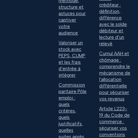
méthode,
créditeur :
structure et
définition,
astuces pour
différence
captiver
avec le solde
votre
débiteur et
audience
lecture d’un
Valoriser un
relevé
stock avec
Cumul AAH et
PEPS, CUMP
chômage :
et les frais
comprendre le
d’entrée à
mécanisme de
intégrer
l'allocation
Commission
différentielle
paritaire Pôle
pour sécuriser
emploi :
vos revenus
quels
Article L223-
critères,
19 du Code de
quels
commerce :
justificatifs,
sécuriser vos
quelles
conventions
suites après