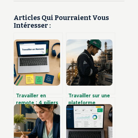
Articles Qui Pourraient Vous
Intéresser :
Travailler en
Travailler sur une
remote : 4 piliers
plateforme
pour réussir sa
pétrolière à
transition vers une
l’étranger :
liberté
eldorado financier
géographique
ou sacrifice
totale
personnel ?