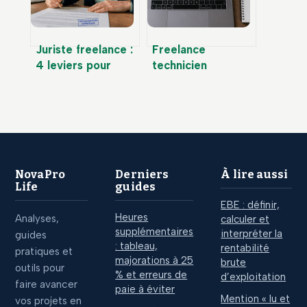
Juriste freelance :
Freelance
4 leviers pour
technicien
sécuriser votre
informatique :
activité sans les
externaliser son
honoraires d’un
support IT sans
cabinet
sacrifier la
proximité
NovaPro
Derniers
À lire aussi
Life
guides
EBE : définir,
Heures
Analyses,
calculer et
supplémentaires
interpréter la
guides
: tableau,
rentabilité
pratiques et
majorations à 25
brute
outils pour
% et erreurs de
d’exploitation
faire avancer
paie à éviter
Mention « lu et
vos projets en