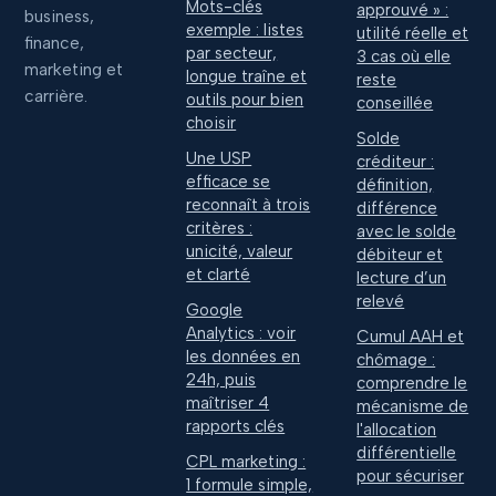
Mots-clés
approuvé » :
business,
exemple : listes
utilité réelle et
finance,
par secteur,
3 cas où elle
marketing et
longue traîne et
reste
carrière.
outils pour bien
conseillée
choisir
Solde
Une USP
créditeur :
efficace se
définition,
reconnaît à trois
différence
critères :
avec le solde
unicité, valeur
débiteur et
et clarté
lecture d’un
relevé
Google
Analytics : voir
Cumul AAH et
les données en
chômage :
24h, puis
comprendre le
maîtriser 4
mécanisme de
rapports clés
l'allocation
différentielle
CPL marketing :
pour sécuriser
1 formule simple,