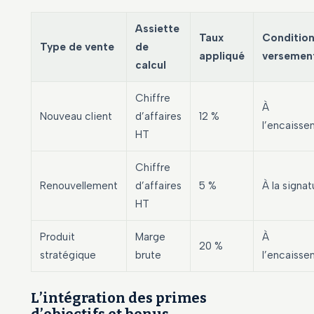
Assiette
Taux
Condition
Type de vente
de
appliqué
versemen
calcul
Chiffre
À
Nouveau client
d’affaires
12 %
l’encaiss
HT
Chiffre
Renouvellement
d’affaires
5 %
À la signat
HT
Produit
Marge
À
20 %
stratégique
brute
l’encaiss
L’intégration des primes