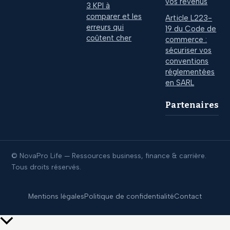
vos revenus
3 KPI à
comparer et les
Article L223-
erreurs qui
19 du Code de
coûtent cher
commerce :
sécuriser vos
conventions
réglementées
en SARL
Partenaires
© NovaPro Life — Ressources business, finance & carrière.
Tous droits réservés.
Mentions légales
Politique de confidentialité
Contact
Retour