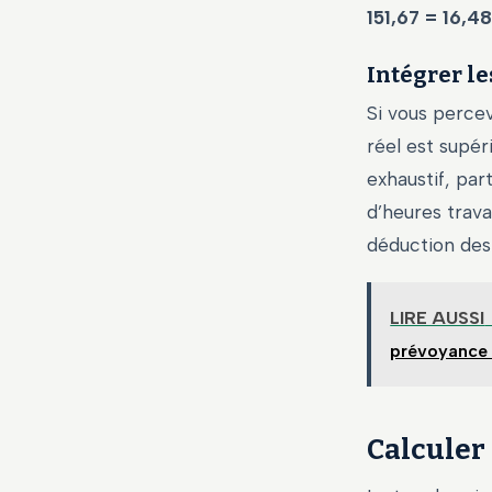
151,67 = 16,48
Intégrer le
Si vous percev
réel est supéri
exhaustif, par
d’heures trava
déduction des 
LIRE AUSSI
prévoyance e
Calculer 