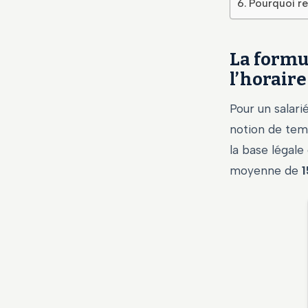
Pourquoi re
La formul
l’horaire
Pour un salari
notion de temp
la base légal
moyenne de
1