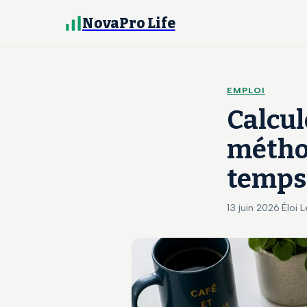
NovaPro Life
EMPLOI
Calcul
méthod
temps 
13 juin 2026
·
Éloi 