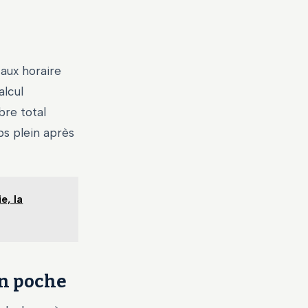
aux horaire
alcul
bre total
ps plein après
e, la
en poche