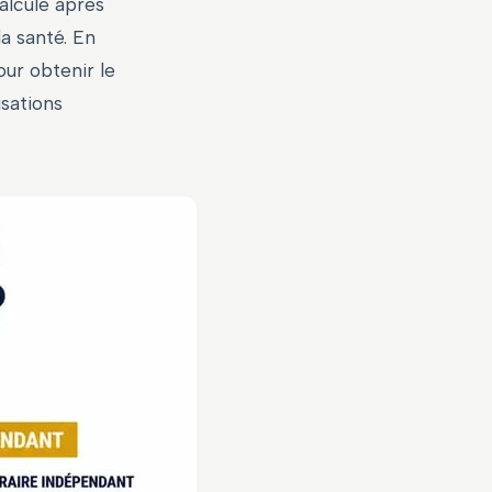
alcule après
a santé. En
ur obtenir le
isations