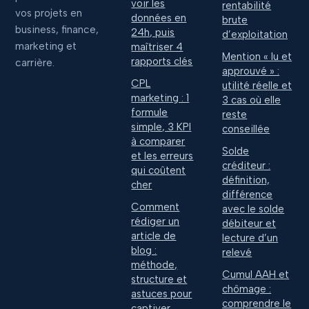
voir les
rentabilité
vos projets en
données en
brute
business, finance,
24h, puis
d’exploitation
marketing et
maîtriser 4
Mention « lu et
rapports clés
carrière.
approuvé » :
CPL
utilité réelle et
marketing : 1
3 cas où elle
formule
reste
simple, 3 KPI
conseillée
à comparer
Solde
et les erreurs
créditeur :
qui coûtent
définition,
cher
différence
Comment
avec le solde
rédiger un
débiteur et
article de
lecture d’un
blog :
relevé
méthode,
Cumul AAH et
structure et
chômage :
astuces pour
comprendre le
captiver