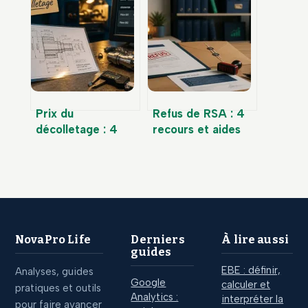
diplôme : 3 statuts
étapes clés et
pour être
capital social
rémunéré sur le
requis pour réussir
terrain
Prix du
Refus de RSA : 4
décolletage : 4
recours et aides
leviers pour
alternatives pour
optimiser vos
retrouver vos
devis d’usinage
ressources
NovaPro Life
Derniers
À lire aussi
guides
EBE : définir,
Analyses, guides
Google
calculer et
pratiques et outils
Analytics :
interpréter la
pour faire avancer