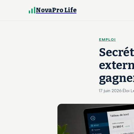
NovaPro Life
EMPLOI
Secrét
extern
gagner
17 juin 2026
·
Éloi L