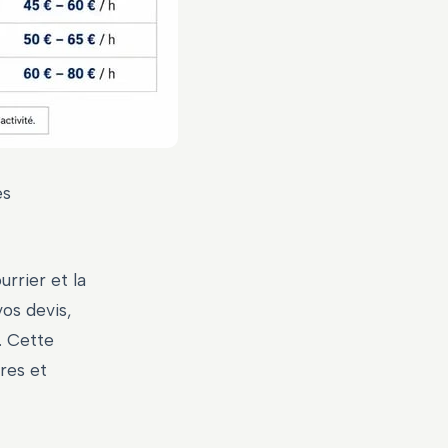
es
urrier et la
vos devis,
. Cette
res et