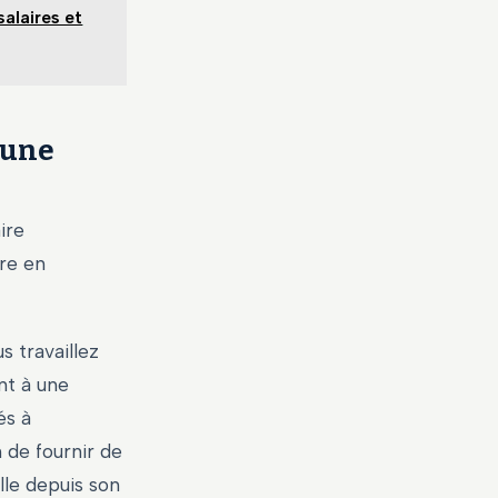
salaires et
’une
ire
ure en
 travaillez
nt à une
és à
 de fournir de
lle depuis son