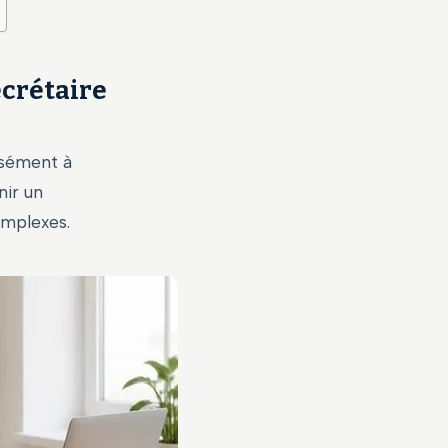
ecrétaire
isément à
nir un
omplexes.