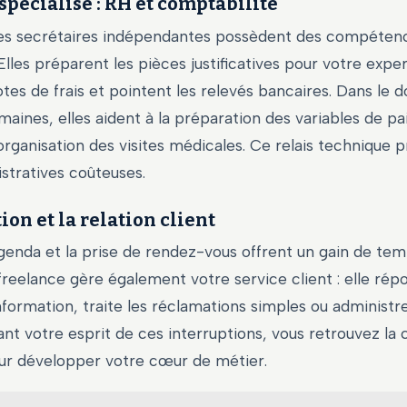
spécialisé : RH et comptabilité
s secrétaires indépendantes possèdent des compéten
Elles préparent les pièces justificatives pour votre exp
otes de frais et pointent les relevés bancaires. Dans le
aines, elles aident à la préparation des variables de pai
organisation des visites médicales. Ce relais technique p
stratives coûteuses.
ion et la relation client
agenda et la prise de rendez-vous offrent un gain de te
freelance gère également votre service client : elle rép
ormation, traite les réclamations simples ou administre
nt votre esprit de ces interruptions, vous retrouvez la
ur développer votre cœur de métier.