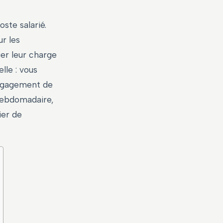
ste salarié.
r les
ger leur charge
lle : vous
engagement de
hebdomadaire,
ier de