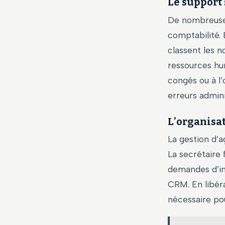
Le support 
De nombreuse
comptabilité. 
classent les n
ressources hum
congés ou à l’
erreurs admini
L’organisat
La gestion d’
La secrétaire 
demandes d’inf
CRM. En libéra
nécessaire po