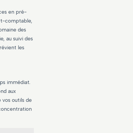
ces en pré-
ert-comptable,
 domaine des
e, au suivi des
révient les
mps immédiat.
ond aux
 vos outils de
 concentration