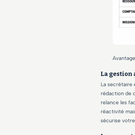
Avantages
La gestion
La secrétaire 
rédaction de d
relance les fa
réactivité mai
sécurise votr