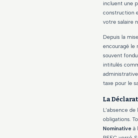
incluent une pa
construction e
votre salaire n
Depuis la mise
encouragé le 
souvent fondue
intitulés comm
administrative 
taxe pour le sa
La Déclara
L’absence de l
obligations. 
Nominative
à l
PEEC versé. Si