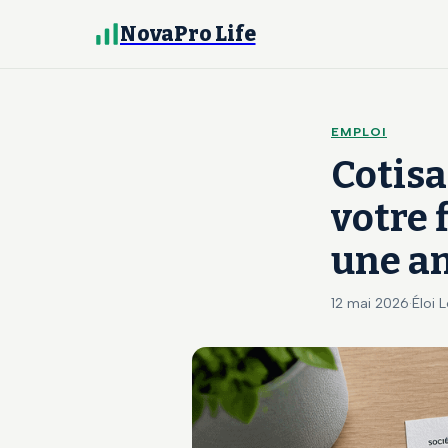
NovaPro Life
EMPLOI
Cotisa
votre 
une a
12 mai 2026
·
Éloi 