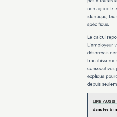
pas à toutes l
non agricole 
identique, bie
spécifique.
Le calcul repo
L’employeur v
désormais cent
franchissemen
consécutives p
explique pour
depuis seulem
LIRE AUSSI
dans les 6 m