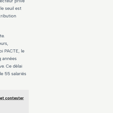
secteur privé
le seuil est
tribution
te.
urs,
loi PACTE, le
nq années
e. Ce délai
e 55 salariés
 et contester