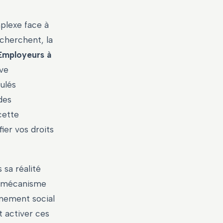
plexe face à
echerchent, la
 Employeurs à
ive
ulés
des
cette
ier vos droits
 sa réalité
un mécanisme
gnement social
t activer ces