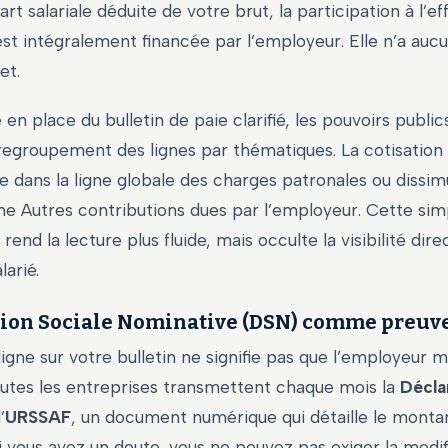
rt salariale déduite de votre brut, la participation à l’ef
st intégralement financée par l’employeur. Elle n’a auc
et.
 en place du bulletin de paie clarifié, les pouvoirs public
regroupement des lignes par thématiques. La cotisation
 dans la ligne globale des charges patronales ou dissim
e Autres contributions dues par l’employeur. Cette simp
rend la lecture plus fluide, mais occulte la visibilité dir
larié.
tion Sociale Nominative (DSN) comme preuv
igne sur votre bulletin ne signifie pas que l’employeur 
Toutes les entreprises transmettent chaque mois la
Décla
’
URSSAF
, un document numérique qui détaille le montan
 vous avez un doute, vous ne pouvez pas exiger la modif