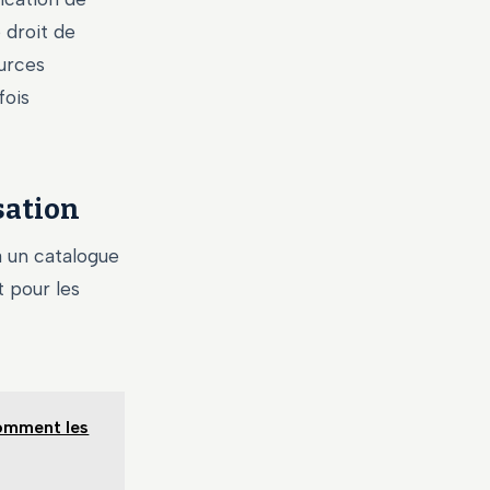
 droit de
urces
fois
sation
à un catalogue
 pour les
comment les