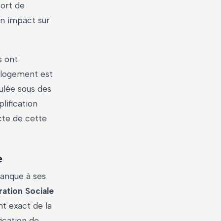
fort de
un impact sur
s ont
 logement est
ulée sous des
lification
ecte de cette
e
manque à ses
ration Sociale
t exact de la
ication de