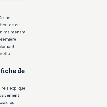
Si une
iser, ce qui
 en maintenant
 première
ralement
reffe.
 fiche de
aire
s’explique
lusivement
ciale qui