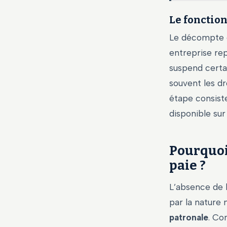
Le fonctio
Le décompte d
entreprise rep
suspend certai
souvent les dr
étape consiste
disponible su
Pourquoi 
paie ?
L’absence de 
par la nature
patronale
. Co