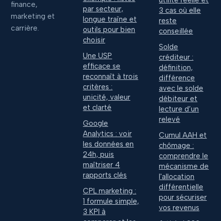
finance,
par secteur,
3 cas où elle
marketing et
longue traîne et
reste
carrière.
outils pour bien
conseillée
choisir
Solde
Une USP
créditeur :
efficace se
définition,
reconnaît à trois
différence
critères :
avec le solde
unicité, valeur
débiteur et
et clarté
lecture d’un
relevé
Google
Analytics : voir
Cumul AAH et
les données en
chômage :
24h, puis
comprendre le
maîtriser 4
mécanisme de
rapports clés
l'allocation
différentielle
CPL marketing :
pour sécuriser
1 formule simple,
vos revenus
3 KPI à