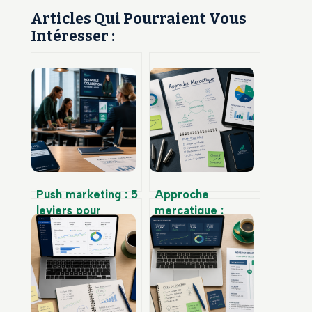
Articles Qui Pourraient Vous
Intéresser :
Push marketing : 5
Approche
leviers pour
mercatique :
générer des
réactive, proactive
ventes immédiates
ou médiatrice,
sans dépendre du
quelle stratégie
SEO
pour dominer
votre marché ?