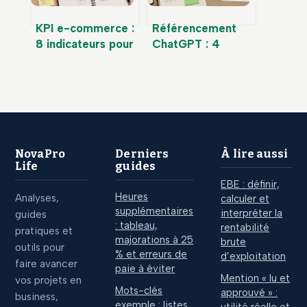
KPI e-commerce :
Référencement
8 indicateurs pour
ChatGPT : 4
piloter votre
leviers techniques
rentabilité sans
pour devenir une
vous noyer dans
source citée par
les chiffres
l’IA
NovaPro
Derniers
À lire aussi
Life
guides
EBE : définir,
Heures
Analyses,
calculer et
supplémentaires
interpréter la
guides
: tableau,
rentabilité
pratiques et
majorations à 25
brute
outils pour
% et erreurs de
d’exploitation
faire avancer
paie à éviter
Mention « lu et
vos projets en
Mots-clés
approuvé » :
business,
exemple : listes
utilité réelle et