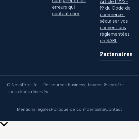
comparer et les
Article L223-
erreurs qui
19 du Code de
coûtent cher
commerce :
sécuriser vos
conventions
réglementées
en SARL
Partenaires
© NovaPro Life — Ressources business, finance & carrière.
Tous droits réservés.
Mentions légales
Politique de confidentialité
Contact
Retour
en