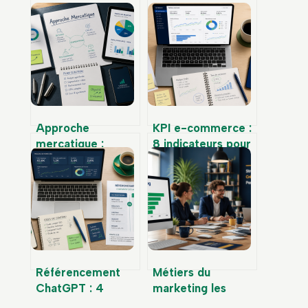
Approche
KPI e-commerce :
mercatique :
8 indicateurs pour
réactive, proactive
piloter votre
ou médiatrice,
rentabilité sans
quelle stratégie
vous noyer dans
pour dominer
les chiffres
votre marché ?
Référencement
Métiers du
ChatGPT : 4
marketing les
leviers techniques
mieux payés : 3