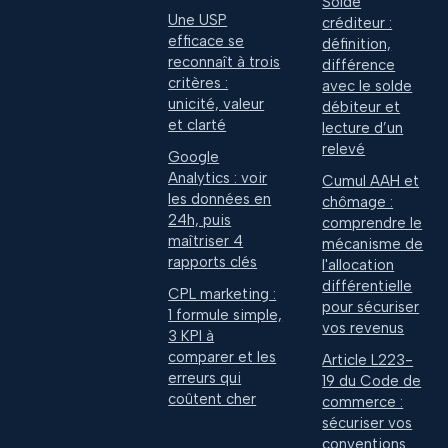
Solde
Une USP
créditeur :
efficace se
définition,
reconnaît à trois
différence
critères :
avec le solde
unicité, valeur
débiteur et
et clarté
lecture d’un
relevé
Google
Analytics : voir
Cumul AAH et
les données en
chômage :
24h, puis
comprendre le
maîtriser 4
mécanisme de
rapports clés
l'allocation
différentielle
CPL marketing :
pour sécuriser
1 formule simple,
vos revenus
3 KPI à
comparer et les
Article L223-
erreurs qui
19 du Code de
coûtent cher
commerce :
sécuriser vos
conventions