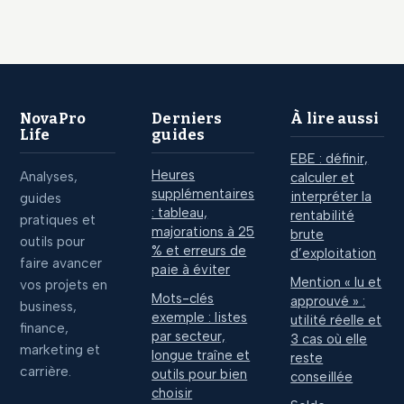
pour devenir une
leviers pour
source citée par
atteindre 115 000
l’IA
€ par an
NovaPro
Derniers
À lire aussi
Life
guides
EBE : définir,
Heures
Analyses,
calculer et
supplémentaires
interpréter la
guides
: tableau,
rentabilité
pratiques et
majorations à 25
brute
outils pour
% et erreurs de
d’exploitation
faire avancer
paie à éviter
Mention « lu et
vos projets en
Mots-clés
approuvé » :
business,
exemple : listes
utilité réelle et
finance,
par secteur,
3 cas où elle
marketing et
longue traîne et
reste
carrière.
outils pour bien
conseillée
choisir