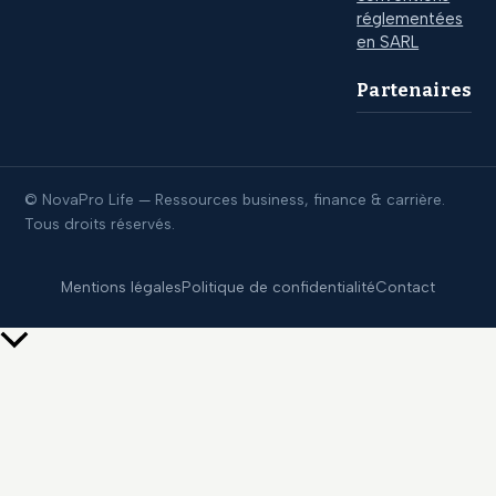
réglementées
en SARL
Partenaires
© NovaPro Life — Ressources business, finance & carrière.
Tous droits réservés.
Mentions légales
Politique de confidentialité
Contact
Retour
en
haut