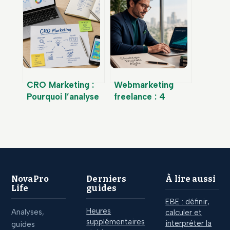
transparence dans
rentabilité,
l’achat de
scalabilité et
backlinks
maîtrise technique
CRO Marketing :
Webmarketing
Pourquoi l’analyse
freelance : 4
de données est le
leviers
seul levier de
stratégiques pour
croissance durable
booster votre ROI
et votre
croissance
NovaPro
Derniers
À lire aussi
Life
guides
EBE : définir,
Heures
Analyses,
calculer et
supplémentaires
interpréter la
guides