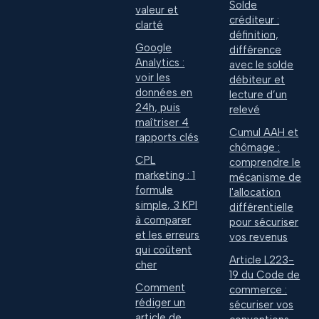
Solde
valeur et
créditeur :
clarté
définition,
Google
différence
Analytics :
avec le solde
voir les
débiteur et
données en
lecture d’un
24h, puis
relevé
maîtriser 4
Cumul AAH et
rapports clés
chômage :
CPL
comprendre le
marketing : 1
mécanisme de
formule
l'allocation
simple, 3 KPI
différentielle
à comparer
pour sécuriser
et les erreurs
vos revenus
qui coûtent
Article L223-
cher
19 du Code de
Comment
commerce :
rédiger un
sécuriser vos
article de