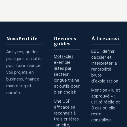
activité sans les
sécuriser vos
honoraires d’un
revenus et
cabinet
optimiser vos
droits
NovaPro Life
Derniers
À lire aussi
guides
EBE : définir,
Analyses, guides
Mots-clés
calculer et
pratiques et outils
exemple :
interpréter la
pour faire avancer
listes par
rentabilité
vos projets en
secteur,
brute
business, finance,
longue traîne
d’exploitation
marketing et
et outils pour
Mention « lu et
bien choisir
carrière.
approuvé » :
Une USP
utilité réelle et
efficace se
3 cas où elle
reconnaît à
reste
trois critères
conseillée
: unicité,