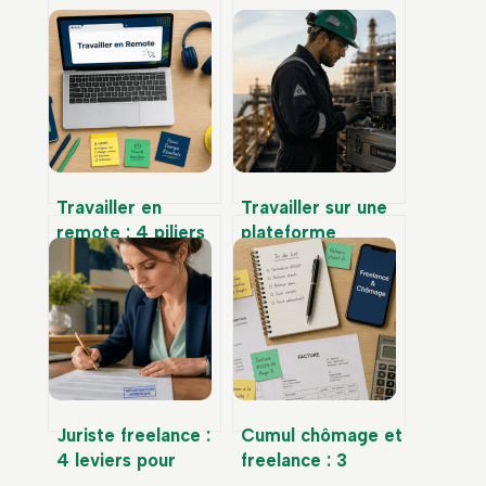
Travailler en
Travailler sur une
remote : 4 piliers
plateforme
pour réussir sa
pétrolière à
transition vers une
l’étranger :
liberté
eldorado financier
géographique
ou sacrifice
totale
personnel ?
Juriste freelance :
Cumul chômage et
4 leviers pour
freelance : 3
sécuriser votre
leviers pour