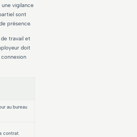
 une vigilance
partiel sont
 de présence.
 de travail et
mployeur doit
la connexion
our au bureau
rs contrat.