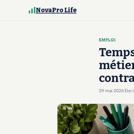
NovaPro Life
EMPLOI
Temps 
métier
contra
29 mai 2026
·
Éloi