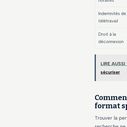
horaires
Indemnités de
télétravail
Droit à la
déconnexion
LIRE AUSSI
sécuriser
Comment 
format s
Trouver la pe
recherche ne s