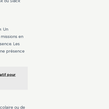
sk ou Slack
e
. Un
 missions en
ésence. Les
 une présence
atif pour
scolaire ou de