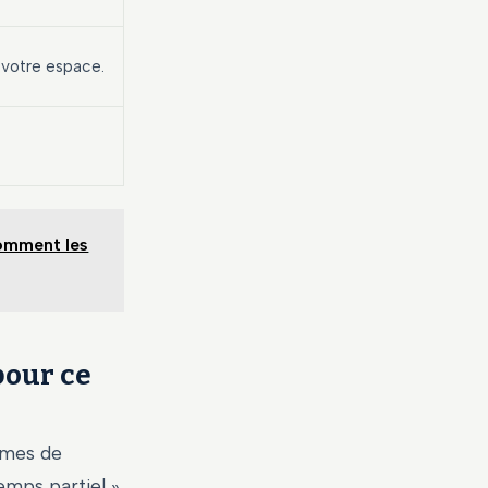
 votre espace.
comment les
pour ce
hmes de
emps partiel »