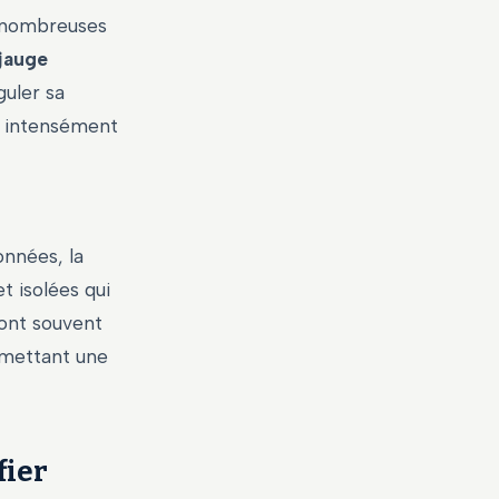
 nombreuses
jauge
guler sa
er intensément
onnées, la
t isolées qui
sont souvent
rmettant une
fier