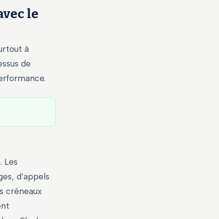
avec le
surtout à
essus de
performance.
. Les
ges, d’appels
es créneaux
ent