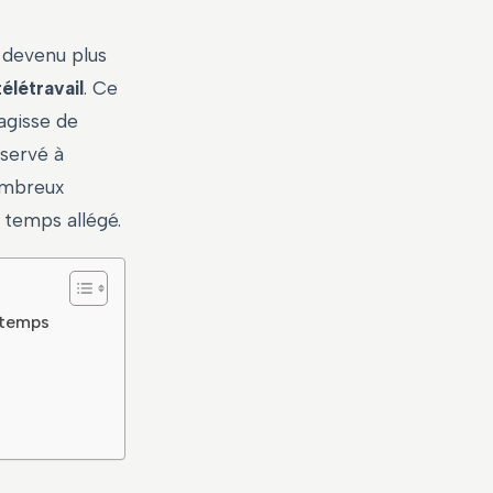
t devenu plus
élétravail
. Ce
’agisse de
éservé à
ombreux
 temps allégé.
à temps