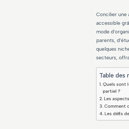
Concilier une 
accessible gr
mode d’organis
parents, d’étu
quelques nich
secteurs, offr
Table des 
Quels sont l
partiel ?
Les aspects 
Comment op
Les défis d