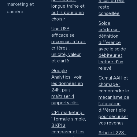
3 cas où elle
marketing et
longue traîne et
reste
carrière.
outils pour bien
conseillée
choisir
Solde
Une USP
créditeur :
efficace se
définition,
reconnaît à trois
différence
critères :
avec le solde
unicité, valeur
débiteur et
et clarté
lecture d’un
relevé
Google
Analytics : voir
Cumul AAH et
les données en
chômage :
24h, puis
comprendre le
maîtriser 4
mécanisme de
rapports clés
l'allocation
différentielle
CPL marketing :
pour sécuriser
1 formule simple,
vos revenus
3 KPI à
comparer et les
Article L223-