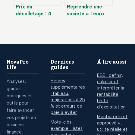
Prix du
Reprendre une
décolletage : 4
société à 1 euro
leviers pour
symbolique sur
optimiser vos
Leboncoin :
devis d’usinage
opportunité réelle
ou piège financier
?
NovaPro
Derniers
À lire aussi
Life
guides
EBE : définir,
Heures
Analyses,
calculer et
supplémentaires
interpréter la
guides
: tableau,
rentabilité
pratiques et
majorations à 25
brute
outils pour
% et erreurs de
d’exploitation
faire avancer
paie à éviter
Mention « lu et
vos projets en
Mots-clés
approuvé » :
business,
exemple : listes
utilité réelle et
finance,
par secteur,