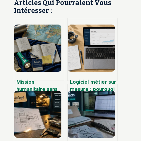
Articles Qui Pourraient Vous
Intéresser :
Mission
Logiciel métier sur
humanitaire sans
mesure : pourquoi
diplôme : 3 statuts
abandonner les
pour être
outils génériques
rémunéré sur le
pour gagner en
terrain
performance ?