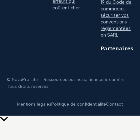
erreurs qui
19 du Code de
coûtent cher
commerce :
sécuriser vos
conventions
réglementées
en SARL
Partenaires
© NovaPro Life — Ressources business, finance & carrière.
Tous droits réservés.
Mentions légales
Politique de confidentialité
Contact
Retour
en
haut