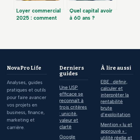
Loyer commercial
Quel capital avoir
2025 : comment
à 60 ans ?
calculer votre
Benchmarks,
indexation après la
ratios de salaire et
fin du bouclier ?
patrimoine cible
NovaPro Life
Derniers
À lire aussi
guides
EBE : définir,
Analyses, guides
Une USP
calculer et
pratiques et outils
efficace se
interpréter la
pour faire avancer
reconnaît à
rentabilité
vos projets en
trois critères
brute
business, finance,
: unicité,
d’exploitation
marketing et
valeur et
Mention « lu et
clarté
carrière.
approuvé » :
Google
utilité réelle et