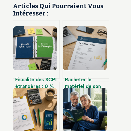
Articles Qui Pourraient Vous
Intéresser :
Fiscalité des SCPI
Racheter le
étrangères : 0 %
matériel de son
de prélèvements
entreprise :
sociaux et
comment fixer le
mécanismes
prix et éviter
d’élimination de la
l’abus de bien
double imposition
social