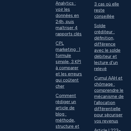
Analytics :
3 cas où elle
voir les
reste
données en
conseillée
24h, puis
Solde
maîtriser 4
créditeur :
rapports clés
définition,
CPL
différence
marketing : 1
avec le solde
formule
débiteur et
simple, 3 KPI
lecture d’un
à comparer
relevé
et les erreurs
Cumul AAH et
qui coûtent
chômage :
cher
comprendre le
Comment
mécanisme de
rédiger un
l'allocation
article de
différentielle
blog :
pour sécuriser
méthode,
vos revenus
structure et
Article L223-