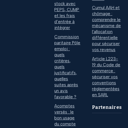
stock avec
Cumul AAH et
PEPS, CUMP
chômage :
et les frais
comprendre le
d’entrée à
mécanisme de
intégrer
l'allocation
Commission
différentielle
paritaire Pôle
pour sécuriser
emploi :
vos revenus
quels
Article L223-
critères,
19 du Code de
quels
commerce :
justificatifs,
sécuriser vos
quelles
conventions
suites après
réglementées
un avis
en SARL
favorable ?
Acomptes
Partenaires
versés : le
bon usage
du compte