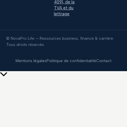
4091, de la
TVA et du
lettrage
© NovaPro Life — Ressources business, finance & carrière.
Tous droits réservés.
Mentions légales
Politique de confidentialité
Contact
Retour
en
haut