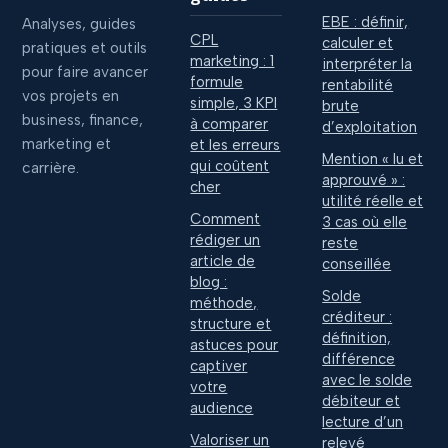
EBE : définir,
Analyses, guides
CPL
calculer et
pratiques et outils
marketing : 1
interpréter la
pour faire avancer
formule
rentabilité
vos projets en
simple, 3 KPI
brute
business, finance,
à comparer
d’exploitation
marketing et
et les erreurs
Mention « lu et
qui coûtent
carrière.
approuvé » :
cher
utilité réelle et
Comment
3 cas où elle
rédiger un
reste
article de
conseillée
blog :
Solde
méthode,
créditeur :
structure et
définition,
astuces pour
différence
captiver
avec le solde
votre
débiteur et
audience
lecture d’un
Valoriser un
relevé