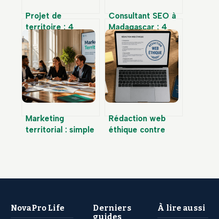
Projet de
Consultant SEO à
territoire : 4
Madagascar : 4
étapes pour
leviers
transformer un
stratégiques pour
diagnostic en plan
propulser votre
d’actions concret
site en première
page Google
Marketing
Rédaction web
territorial : simple
éthique contre
outil de
marketing agressif
communication ou
: vendre sans
véritable moteur
manipuler est-il
de développement
possible ?
économique ?
NovaPro Life
Derniers
À lire aussi
guides